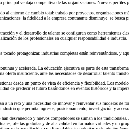
mo principal ventaja competitiva de las organizaciones. Nuevos perfile
o al entorno de cambio total: trabajo por proyectos, organizaciones má
izaciones, la fidelidad a la empresa contratante disminuye, se busca p
atracción y el desarrollo de talento se configuran como herramientas cla
alización de los profesionales en cualquier responsabilidad e industria.
 tocado protagonizar, industrias completas están reinventándose, y aqu
ontinua y acelerada. La educación ejecutiva es parte de esta transform
oferta insuficiente, ante las necesidades de desarrollar talento trans
tionar desde un punto de vista de eficiencia y flexibilidad. Los mode
lidad de predecir el futuro basándonos en eventos históricos y la impera
an a un reto y una necesidad de innovar y reinventar sus modelos de for
industria que permita ingresos, posicionamiento, investigación y acceso 
e han desvanecido y nuevos competidores se suman a los tradicionales. A
ales, ofertas gratuitas y de alta calidad en formatos virtuales y un gr
ativos y de acreditación, con formidables tecnologías y sin ningún
lega