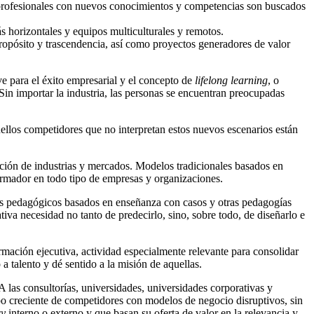
s profesionales con nuevos conocimientos y competencias son buscados
s horizontales y equipos multiculturales y remotos.
ropósito y trascendencia, así como proyectos generadores de valor
ve para el éxito empresarial y el concepto de
lifelong learning
, o
 Sin importar la industria, las personas se encuentran preocupadas
ellos competidores que no interpretan estos nuevos escenarios están
ación de industrias y mercados. Modelos tradicionales basados en
formador en todo tipo de empresas y organizaciones.
los pedagógicos basados en enseñanza con casos y otras pedagogías
tiva necesidad no tanto de predecirlo, sino, sobre todo, de diseñarlo e
mación ejecutiva, actividad especialmente relevante para consolidar
a talento y dé sentido a la misión de aquellas.
 las consultorías, universidades, universidades corporativas y
upo creciente de competidores con modelos de negocio disruptivos, sin
cy
interno o externo y que basan su oferta de valor en la relevancia y