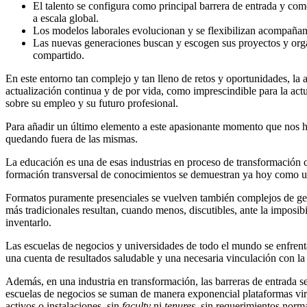
El talento se configura como principal barrera de entrada y co
a escala global.
Los modelos laborales evolucionan y se flexibilizan acompañand
Las nuevas generaciones buscan y escogen sus proyectos y organ
compartido.
En este entorno tan complejo y tan lleno de retos y oportunidades, la 
actualización continua y de por vida, como imprescindible para la actu
sobre su empleo y su futuro profesional.
Para añadir un último elemento a este apasionante momento que nos ha
quedando fuera de las mismas.
La educación es una de esas industrias en proceso de transformación c
formación transversal de conocimientos se demuestran ya hoy como una 
Formatos puramente presenciales se vuelven también complejos de ges
más tradicionales resultan, cuando menos, discutibles, ante la imposibi
inventarlo.
Las escuelas de negocios y universidades de todo el mundo se enfrent
una cuenta de resultados saludable y una necesaria vinculación con la 
Además, en una industria en transformación, las barreras de entrada s
escuelas de negocios se suman de manera exponencial plataformas virtu
activos o instalaciones, sin
faculty
ni
tenures
, sin requerimientos norm