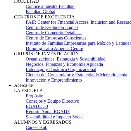
FACULTAD
Conoce a nuestra Facultad
Facultad Global
CENTROS DE EXCELENCIA
FAIR Center for Financial Access, Inclusion and Resear
Centro de Evolución Digital
Centro de Comercio Detallista
Centro de Empresas Conscientes
Instituto de Familias Empresarias para México y Latinoa
Dunning Latin America Centre
GRUPOS DE INVESTIGACIÓN
Organizaciones, Estrategia y Sostenibilidad
Negocios, Finanzas y Economía Aplicada
Liderazgo y Dinámica Organizacional
Ciencia del Consumidor y Estrategia de Mercadotecnia
Innovación y Emprendimiento
Acerca de
LA ESCUELA
Propósito
Consejos y Equipo Directivo
EGADE 30
Reporte Anual EGADE
Sostenibilidad e Impacto Social
ALUMNOS Y EGRESADOS
Career Hub