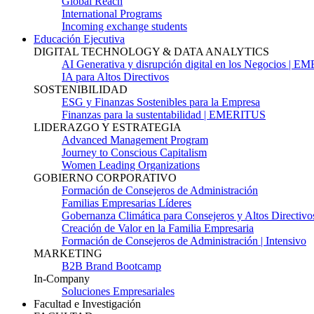
Global Reach
International Programs
Incoming exchange students
Educación Ejecutiva
DIGITAL TECHNOLOGY & DATA ANALYTICS
AI Generativa y disrupción digital en los Negocios | 
IA para Altos Directivos
SOSTENIBILIDAD
ESG y Finanzas Sostenibles para la Empresa
Finanzas para la sustentabilidad | EMERITUS
LIDERAZGO Y ESTRATEGIA
Advanced Management Program
Journey to Conscious Capitalism
Women Leading Organizations
GOBIERNO CORPORATIVO
Formación de Consejeros de Administración
Familias Empresarias Líderes
Gobernanza Climática para Consejeros y Altos Directivo
Creación de Valor en la Familia Empresaria
Formación de Consejeros de Administración | Intensivo
MARKETING
B2B Brand Bootcamp
In-Company
Soluciones Empresariales
Facultad e Investigación