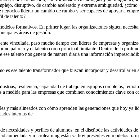
 complejo, disruptivo, de cambio acelerado y extrema ambigüedad, ¿cóm
 negocios liderar un cambio de rumbo y ser capaces de apoyar a empres
il de talento?
modelos formativos. En primer lugar, las organizaciones siguen necesi
incipales áreas de gestión.
nte vinculada, paso mucho tiempo con líderes de empresas y organizaci
 principal reto y el talento como principal limitante. Dentro de la p
 de ese talento nos genera de manera diaria una información imprescind
o es ese talento transformador que buscan incorporar y desarrollar en 
ustrias, resiliencia, capacidad de trabajo en equipos complejos, remoto
 medida para las empresas que combinen conocimientos clave con compe
les y más alineados con cómo aprenden las generaciones que hoy ya lid
idades internas de
n de necesidades y perfiles de alumnos, en el diseñode las actividades 
idad aumentada y microlearning están ya hoy presentes en modelos forma