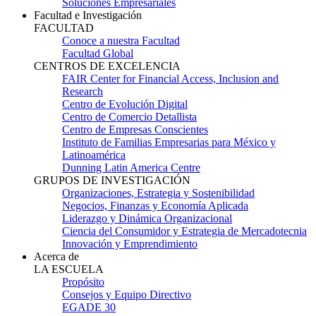
Soluciones Empresariales
Facultad e Investigación
FACULTAD
Conoce a nuestra Facultad
Facultad Global
CENTROS DE EXCELENCIA
FAIR Center for Financial Access, Inclusion and
Research
Centro de Evolución Digital
Centro de Comercio Detallista
Centro de Empresas Conscientes
Instituto de Familias Empresarias para México y
Latinoamérica
Dunning Latin America Centre
GRUPOS DE INVESTIGACIÓN
Organizaciones, Estrategia y Sostenibilidad
Negocios, Finanzas y Economía Aplicada
Liderazgo y Dinámica Organizacional
Ciencia del Consumidor y Estrategia de Mercadotecnia
Innovación y Emprendimiento
Acerca de
LA ESCUELA
Propósito
Consejos y Equipo Directivo
EGADE 30