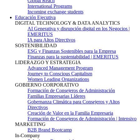
Global Reach
International Programs
Incoming exchange students
Educación Ejecutiva
DIGITAL TECHNOLOGY & DATA ANALYTICS
AI Generativa y disrupción digital en los Negocios |
EMERITUS
IA para Altos Directivos
SOSTENIBILIDAD
ESG y Finanzas Sostenibles para la Empresa
Finanzas para la sustentabilidad | EMERITUS
LIDERAZGO Y ESTRATEGIA
Advanced Management Program
Journey to Conscious Capitalism
Women Leading Organizations
GOBIERNO CORPORATIVO
Formación de Consejeros de Administración
Familias Empresarias Líderes
Gobernanza Climática para Consejeros y Altos
Directivos
Creación de Valor en la Familia Empresaria
Formación de Consejeros de Administración | Intensivo
MARKETING
B2B Brand Bootcamp
In-Company