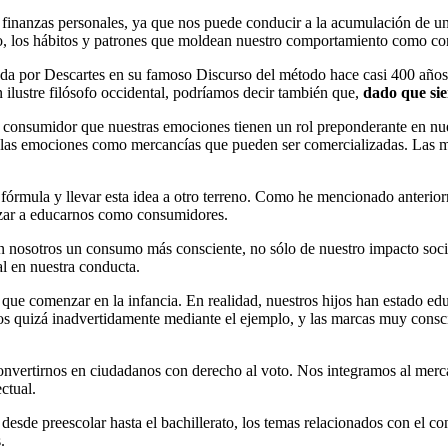
as finanzas personales, ya que nos puede conducir a la acumulación de
mo, los hábitos y patrones que moldean nuestro comportamiento como c
eada por Descartes en su famoso Discurso del método hace casi 400 años
n ilustre filósofo occidental, podríamos decir también que,
dado que sien
el consumidor que nuestras emociones tienen un rol preponderante en nu
a a las emociones como mercancías que pueden ser comercializadas. Las
a fórmula y llevar esta idea a otro terreno. Como he mencionado anter
ezar a educarnos como consumidores.
 nosotros un consumo más consciente, no sólo de nuestro impacto socia
l en nuestra conducta.
 que comenzar en la infancia. En realidad, nuestros hijos han estado ed
os quizá inadvertidamente mediante el ejemplo, y las marcas muy consc
onvertirnos en ciudadanos con derecho al voto. Nos integramos al merc
ctual.
desde preescolar hasta el bachillerato, los temas relacionados con el c
.