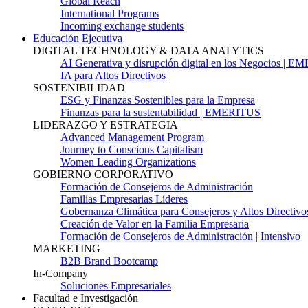
Global Reach
International Programs
Incoming exchange students
Educación Ejecutiva
DIGITAL TECHNOLOGY & DATA ANALYTICS
AI Generativa y disrupción digital en los Negocios | 
IA para Altos Directivos
SOSTENIBILIDAD
ESG y Finanzas Sostenibles para la Empresa
Finanzas para la sustentabilidad | EMERITUS
LIDERAZGO Y ESTRATEGIA
Advanced Management Program
Journey to Conscious Capitalism
Women Leading Organizations
GOBIERNO CORPORATIVO
Formación de Consejeros de Administración
Familias Empresarias Líderes
Gobernanza Climática para Consejeros y Altos Directivo
Creación de Valor en la Familia Empresaria
Formación de Consejeros de Administración | Intensivo
MARKETING
B2B Brand Bootcamp
In-Company
Soluciones Empresariales
Facultad e Investigación