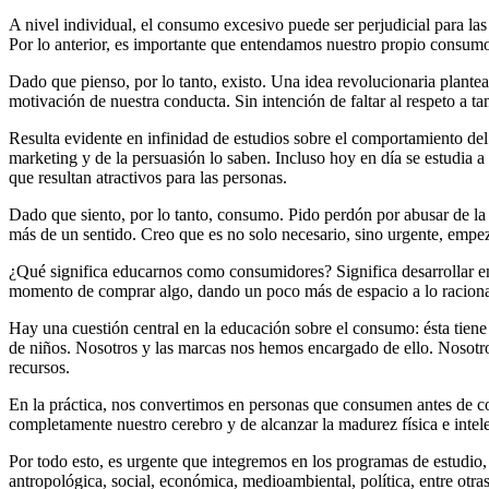
A nivel individual, el consumo excesivo puede ser perjudicial para l
Por lo anterior, es importante que entendamos nuestro propio consu
Dado que pienso, por lo tanto, existo. Una idea revolucionaria plant
motivación de nuestra conducta. Sin intención de faltar al respeto a ta
Resulta evidente en infinidad de estudios sobre el comportamiento d
marketing y de la persuasión lo saben. Incluso hoy en día se estudi
que resultan atractivos para las personas.
Dado que siento, por lo tanto, consumo. Pido perdón por abusar de l
más de un sentido. Creo que es no solo necesario, sino urgente, emp
¿Qué significa educarnos como consumidores? Significa desarrollar en
momento de comprar algo, dando un poco más de espacio a lo raciona
Hay una cuestión central en la educación sobre el consumo: ésta tiene
de niños. Nosotros y las marcas nos hemos encargado de ello. Nosotr
recursos.
En la práctica, nos convertimos en personas que consumen antes de c
completamente nuestro cerebro y de alcanzar la madurez física e intele
Por todo esto, es urgente que integremos en los programas de estudio, 
antropológica, social, económica, medioambiental, política, entre otras