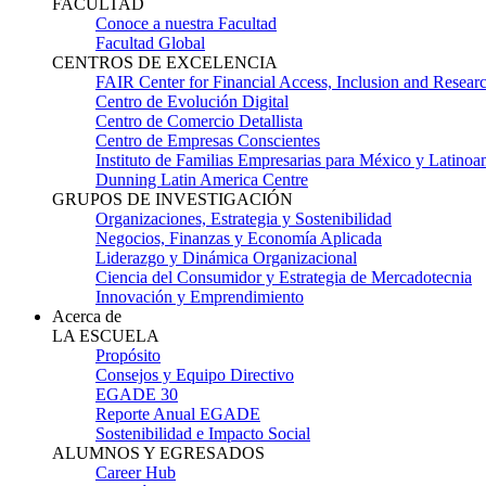
FACULTAD
Conoce a nuestra Facultad
Facultad Global
CENTROS DE EXCELENCIA
FAIR Center for Financial Access, Inclusion and Resear
Centro de Evolución Digital
Centro de Comercio Detallista
Centro de Empresas Conscientes
Instituto de Familias Empresarias para México y Latinoa
Dunning Latin America Centre
GRUPOS DE INVESTIGACIÓN
Organizaciones, Estrategia y Sostenibilidad
Negocios, Finanzas y Economía Aplicada
Liderazgo y Dinámica Organizacional
Ciencia del Consumidor y Estrategia de Mercadotecnia
Innovación y Emprendimiento
Acerca de
LA ESCUELA
Propósito
Consejos y Equipo Directivo
EGADE 30
Reporte Anual EGADE
Sostenibilidad e Impacto Social
ALUMNOS Y EGRESADOS
Career Hub