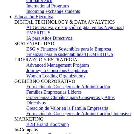
Global Reach
International Programs
Incoming exchange students
Educación Ejecutiva
DIGITAL TECHNOLOGY & DATA ANALYTICS
AI Generativa y disrupción digital en los Negocios |
EMERITUS
IA para Altos Directivos
SOSTENIBILIDAD
ESG y Finanzas Sostenibles para la Empresa
Finanzas para la sustentabilidad | EMERITUS
LIDERAZGO Y ESTRATEGIA
Advanced Management Program
Journey to Conscious Capitalism
Women Leading Organizations
GOBIERNO CORPORATIVO
Formación de Consejeros de Administración
Familias Empresarias Líderes
Gobernanza Climática para Consejeros y Altos
Directivos
Creación de Valor en la Familia Empresaria
Formación de Consejeros de Administración | Intensivo
MARKETING
B2B Brand Bootcamp
In-Company