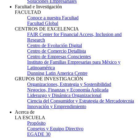
Soluciones Empresariales
Facultad e Investigación
FACULTAD
Conoce a nuestra Facultad
Facultad Global
CENTROS DE EXCELENCIA
FAIR Center for Financial Access, Inclusion and
Research
Centro de Evolución Digital
Centro de Comercio Detallista
Centro de Empresas Conscientes
Instituto de Familias Empresarias para México y
Latinoamérica
Dunning Latin America Centre
GRUPOS DE INVESTIGACIÓN
Organizaciones, Estrategia y Sostenibilidad
Negocios, Finanzas y Economía Aplicada
Liderazgo y Dinámica Organizacional
Ciencia del Consumidor y Estrategia de Mercadotecnia
Innovación y Emprendimiento
Acerca de
LA ESCUELA
Propósito
Consejos y Equipo Directivo
EGADE 30