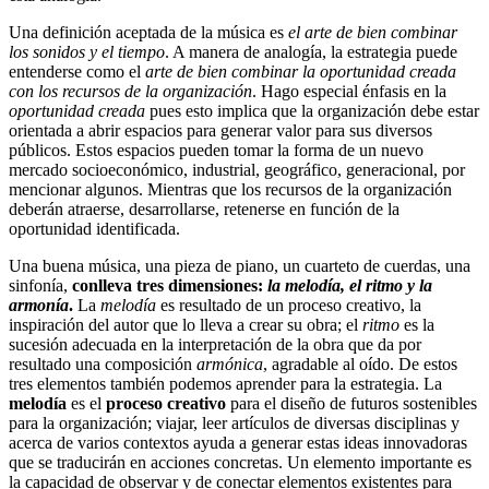
Una definición aceptada de la música es
el arte de bien combinar
los sonidos y el tiempo
. A manera de analogía, la estrategia puede
entenderse como el
arte de bien combinar la oportunidad creada
con los recursos de la organización
. Hago especial énfasis en la
oportunidad creada
pues esto implica que la organización debe estar
orientada a abrir espacios para generar valor para sus diversos
públicos. Estos espacios pueden tomar la forma de un nuevo
mercado socioeconómico, industrial, geográfico, generacional, por
mencionar algunos. Mientras que los recursos de la organización
deberán atraerse, desarrollarse, retenerse en función de la
oportunidad identificada.
Una buena música, una pieza de piano, un cuarteto de cuerdas, una
sinfonía,
conlleva tres dimensiones:
la melodía, el ritmo y la
armonía
.
La
melodía
es resultado de un proceso creativo, la
inspiración del autor que lo lleva a crear su obra; el
ritmo
es la
sucesión adecuada en la interpretación de la obra que da por
resultado una composición
armónica
, agradable al oído. De estos
tres elementos también podemos aprender para la estrategia. La
melodía
es el
proceso creativo
para el diseño de futuros sostenibles
para la organización; viajar, leer artículos de diversas disciplinas y
acerca de varios contextos ayuda a generar estas ideas innovadoras
que se traducirán en acciones concretas. Un elemento importante es
la capacidad de observar y de conectar elementos existentes para