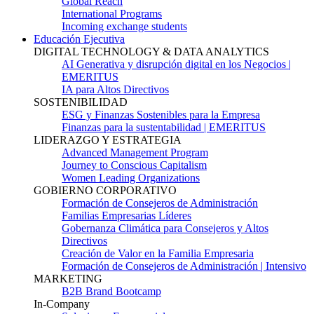
Global Reach
International Programs
Incoming exchange students
Educación Ejecutiva
DIGITAL TECHNOLOGY & DATA ANALYTICS
AI Generativa y disrupción digital en los Negocios |
EMERITUS
IA para Altos Directivos
SOSTENIBILIDAD
ESG y Finanzas Sostenibles para la Empresa
Finanzas para la sustentabilidad | EMERITUS
LIDERAZGO Y ESTRATEGIA
Advanced Management Program
Journey to Conscious Capitalism
Women Leading Organizations
GOBIERNO CORPORATIVO
Formación de Consejeros de Administración
Familias Empresarias Líderes
Gobernanza Climática para Consejeros y Altos
Directivos
Creación de Valor en la Familia Empresaria
Formación de Consejeros de Administración | Intensivo
MARKETING
B2B Brand Bootcamp
In-Company