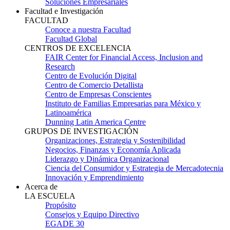
Soluciones Empresariales
Facultad e Investigación
FACULTAD
Conoce a nuestra Facultad
Facultad Global
CENTROS DE EXCELENCIA
FAIR Center for Financial Access, Inclusion and
Research
Centro de Evolución Digital
Centro de Comercio Detallista
Centro de Empresas Conscientes
Instituto de Familias Empresarias para México y
Latinoamérica
Dunning Latin America Centre
GRUPOS DE INVESTIGACIÓN
Organizaciones, Estrategia y Sostenibilidad
Negocios, Finanzas y Economía Aplicada
Liderazgo y Dinámica Organizacional
Ciencia del Consumidor y Estrategia de Mercadotecnia
Innovación y Emprendimiento
Acerca de
LA ESCUELA
Propósito
Consejos y Equipo Directivo
EGADE 30