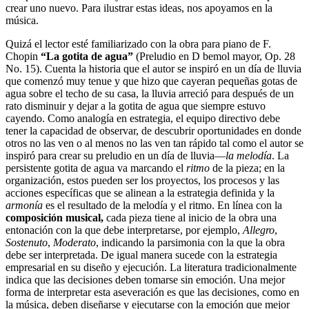
crear uno nuevo. Para ilustrar estas ideas, nos apoyamos en la
música.
Quizá el lector esté familiarizado con la obra para piano de F.
Chopin
“La gotita de agua”
(Preludio en D bemol mayor, Op. 28
No. 15). Cuenta la historia que el autor se inspiró en un día de lluvia
que comenzó muy tenue y que hizo que cayeran pequeñas gotas de
agua sobre el techo de su casa, la lluvia arreció para después de un
rato disminuir y dejar a la gotita de agua que siempre estuvo
cayendo. Como analogía en estrategia, el equipo directivo debe
tener la capacidad de observar, de descubrir oportunidades en donde
otros no las ven o al menos no las ven tan rápido tal como el autor se
inspiró para crear su preludio en un día de lluvia—
la melodía
. La
persistente gotita de agua va marcando el
ritmo
de la pieza; en la
organización, estos pueden ser los proyectos, los procesos y las
acciones específicas que se alinean a la estrategia definida y la
armonía
es el resultado de la melodía y el ritmo. En línea con la
composición musical,
cada pieza tiene al inicio de la obra una
entonación con la que debe interpretarse, por ejemplo,
Allegro
,
Sostenuto
,
Moderato
, indicando la parsimonia con la que la obra
debe ser interpretada. De igual manera sucede con la estrategia
empresarial en su diseño y ejecución. La literatura tradicionalmente
indica que las decisiones deben tomarse sin emoción. Una mejor
forma de interpretar esta aseveración es que las decisiones, como en
la música, deben diseñarse y ejecutarse con la emoción que mejor