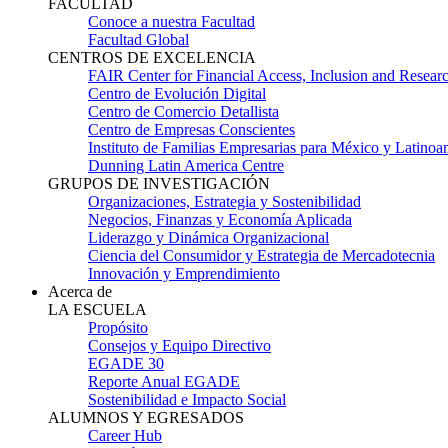
FACULTAD
Conoce a nuestra Facultad
Facultad Global
CENTROS DE EXCELENCIA
FAIR Center for Financial Access, Inclusion and Resear
Centro de Evolución Digital
Centro de Comercio Detallista
Centro de Empresas Conscientes
Instituto de Familias Empresarias para México y Latinoa
Dunning Latin America Centre
GRUPOS DE INVESTIGACIÓN
Organizaciones, Estrategia y Sostenibilidad
Negocios, Finanzas y Economía Aplicada
Liderazgo y Dinámica Organizacional
Ciencia del Consumidor y Estrategia de Mercadotecnia
Innovación y Emprendimiento
Acerca de
LA ESCUELA
Propósito
Consejos y Equipo Directivo
EGADE 30
Reporte Anual EGADE
Sostenibilidad e Impacto Social
ALUMNOS Y EGRESADOS
Career Hub