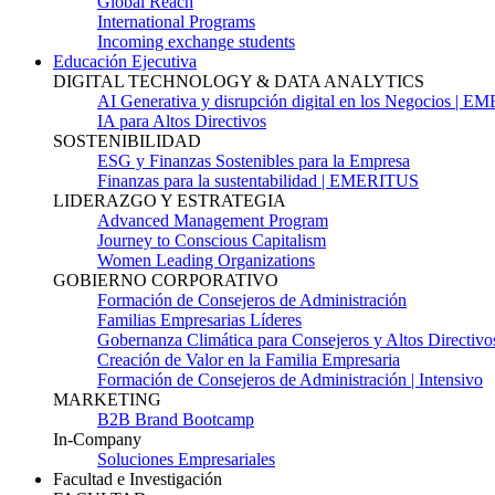
Global Reach
International Programs
Incoming exchange students
Educación Ejecutiva
DIGITAL TECHNOLOGY & DATA ANALYTICS
AI Generativa y disrupción digital en los Negocios | 
IA para Altos Directivos
SOSTENIBILIDAD
ESG y Finanzas Sostenibles para la Empresa
Finanzas para la sustentabilidad | EMERITUS
LIDERAZGO Y ESTRATEGIA
Advanced Management Program
Journey to Conscious Capitalism
Women Leading Organizations
GOBIERNO CORPORATIVO
Formación de Consejeros de Administración
Familias Empresarias Líderes
Gobernanza Climática para Consejeros y Altos Directivo
Creación de Valor en la Familia Empresaria
Formación de Consejeros de Administración | Intensivo
MARKETING
B2B Brand Bootcamp
In-Company
Soluciones Empresariales
Facultad e Investigación