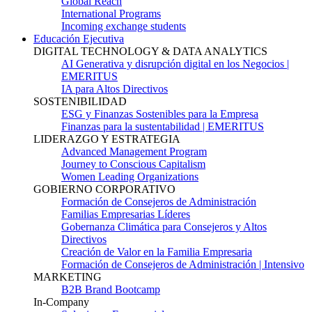
Global Reach
International Programs
Incoming exchange students
Educación Ejecutiva
DIGITAL TECHNOLOGY & DATA ANALYTICS
AI Generativa y disrupción digital en los Negocios |
EMERITUS
IA para Altos Directivos
SOSTENIBILIDAD
ESG y Finanzas Sostenibles para la Empresa
Finanzas para la sustentabilidad | EMERITUS
LIDERAZGO Y ESTRATEGIA
Advanced Management Program
Journey to Conscious Capitalism
Women Leading Organizations
GOBIERNO CORPORATIVO
Formación de Consejeros de Administración
Familias Empresarias Líderes
Gobernanza Climática para Consejeros y Altos
Directivos
Creación de Valor en la Familia Empresaria
Formación de Consejeros de Administración | Intensivo
MARKETING
B2B Brand Bootcamp
In-Company