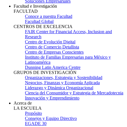
Soluciones Empresariales
Facultad e Investigación
FACULTAD
Conoce a nuestra Facultad
Facultad Global
CENTROS DE EXCELENCIA
FAIR Center for Financial Access, Inclusion and
Research
Centro de Evolución Digital
Centro de Comercio Detallista
Centro de Empresas Conscientes
Instituto de Familias Empresarias para México y
Latinoamérica
Dunning Latin America Centre
GRUPOS DE INVESTIGACIÓN
Organizaciones, Estrategia y Sostenibilidad
Negocios, Finanzas y Economía Aplicada
Liderazgo y Dinámica Organizacional
Ciencia del Consumidor y Estrategia de Mercadotecnia
Innovación y Emprendimiento
Acerca de
LA ESCUELA
Propósito
Consejos y Equipo Directivo
EGADE 30