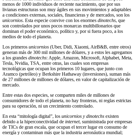
menos de 1000 individuos de reciente nacimiento, que por sus
livianas estructuras son muy ágiles en sus movimientos y adaptables
a condiciones externas, sociales, financieras y de mercados, son los
unicornios
. Esta especie convive con los enormes
dinotechs
, que
son controlados por unos pocos monarcas multibillonarios que
dominan el poder económico, político y, por si fuera poco, a los
medios de todo el planeta.
Los primeros
unicornios
(Uber, Didi, Xiaomi, AirB&B, entre otros)
generan más de 300 mil millones de dólares, y a estos les agregamos
a los grandes
dinotechs
: Apple, Amazon, Microsoft, Alphabet, Meta,
Tesla, Nvidia, TSA, entre otras, las cuales son empresas
tecnológicas que ocupan los primeros 10 lugares, que junto con
Aramco (petróleo) y Berkshire Hathaway (inversiones), suman más
de 27 millones de millones de dólares, en valor de capitalización de
mercado.
Entre estas dos especies, se comparten miles de millones de
consumidores de todo el planeta, no hay fronteras, ni reglas estrictas
para su operación, ni un crecimiento controlado.
En esta “mitología digital”, los
unicornios y dinotechs
existen
debido a la hiperconectividad de
internet
, suministrada por empresas
de TICs de gran escala, que ocupan el tercer lugar en consumo de
energía y contaminan más que la industria aeronáutica mundial;