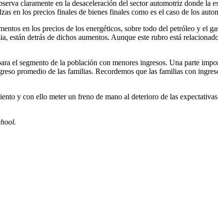
erva claramente en la desaceleración del sector automotriz donde la e
lzas en los precios finales de bienes finales como es el caso de los auto
ementos en los precios de los energéticos, sobre todo del petróleo y el g
sia, están detrás de dichos aumentos. Aunque este rubro está relaciona
ara el segmento de la población con menores ingresos. Una parte import
ngreso promedio de las familias. Recordemos que las familias con ingr
ento y con ello meter un freno de mano al deterioro de las expectativas 
hool.