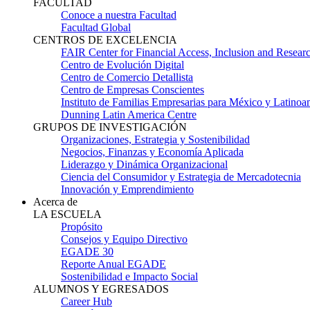
FACULTAD
Conoce a nuestra Facultad
Facultad Global
CENTROS DE EXCELENCIA
FAIR Center for Financial Access, Inclusion and Resear
Centro de Evolución Digital
Centro de Comercio Detallista
Centro de Empresas Conscientes
Instituto de Familias Empresarias para México y Latinoa
Dunning Latin America Centre
GRUPOS DE INVESTIGACIÓN
Organizaciones, Estrategia y Sostenibilidad
Negocios, Finanzas y Economía Aplicada
Liderazgo y Dinámica Organizacional
Ciencia del Consumidor y Estrategia de Mercadotecnia
Innovación y Emprendimiento
Acerca de
LA ESCUELA
Propósito
Consejos y Equipo Directivo
EGADE 30
Reporte Anual EGADE
Sostenibilidad e Impacto Social
ALUMNOS Y EGRESADOS
Career Hub