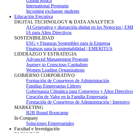
Global Reach
International Programs
Incoming exchange students
Educación Ejecutiva
DIGITAL TECHNOLOGY & DATA ANALYTICS
AI Generativa y disrupción digital en los Negocios | 
IA para Altos Directivos
SOSTENIBILIDAD
ESG y Finanzas Sostenibles para la Empresa
Finanzas para la sustentabilidad | EMERITUS
LIDERAZGO Y ESTRATEGIA
Advanced Management Program
Journey to Conscious Capitalism
Women Leading Organizations
GOBIERNO CORPORATIVO
Formación de Consejeros de Administración
Familias Empresarias Líderes
Gobernanza Climática para Consejeros y Altos Directivo
Creación de Valor en la Familia Empresaria
Formación de Consejeros de Administración | Intensivo
MARKETING
B2B Brand Bootcamp
In-Company
Soluciones Empresariales
Facultad e Investigación