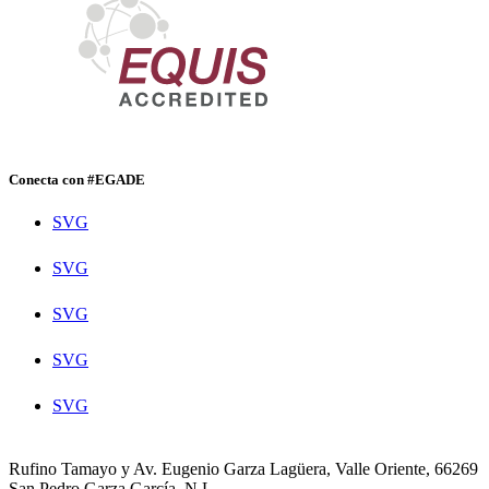
Conecta con #EGADE
SVG
SVG
SVG
SVG
SVG
Rufino Tamayo y Av. Eugenio Garza Lagüera, Valle Oriente, 66269
San Pedro Garza García, N.L.