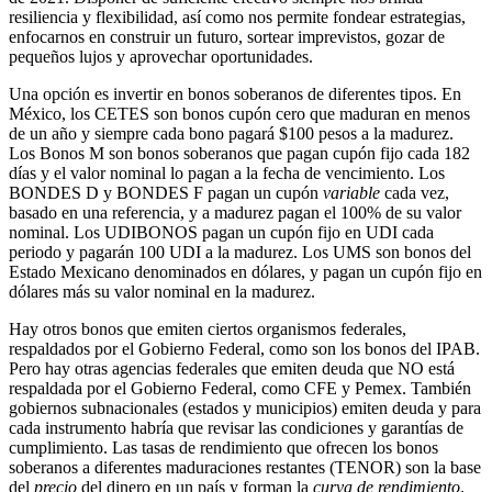
resiliencia y flexibilidad, así como nos permite fondear estrategias,
enfocarnos en construir un futuro, sortear imprevistos, gozar de
pequeños lujos y aprovechar oportunidades.
Una opción es invertir en bonos soberanos de diferentes tipos. En
México, los CETES son bonos cupón cero que maduran en menos
de un año y siempre cada bono pagará $100 pesos a la madurez.
Los Bonos M son bonos soberanos que pagan cupón fijo cada 182
días y el valor nominal lo pagan a la fecha de vencimiento. Los
BONDES D y BONDES F pagan un cupón
variable
cada vez,
basado en una referencia, y a madurez pagan el 100% de su valor
nominal. Los UDIBONOS pagan un cupón fijo en UDI cada
periodo y pagarán 100 UDI a la madurez. Los UMS son bonos del
Estado Mexicano denominados en dólares, y pagan un cupón fijo en
dólares más su valor nominal en la madurez.
Hay otros bonos que emiten ciertos organismos federales,
respaldados por el Gobierno Federal, como son los bonos del IPAB.
Pero hay otras agencias federales que emiten deuda que NO está
respaldada por el Gobierno Federal, como CFE y Pemex. También
gobiernos subnacionales (estados y municipios) emiten deuda y para
cada instrumento habría que revisar las condiciones y garantías de
cumplimiento. Las tasas de rendimiento que ofrecen los bonos
soberanos a diferentes maduraciones restantes (TENOR) son la base
del
precio
del dinero en un país y forman la
curva de rendimiento
.