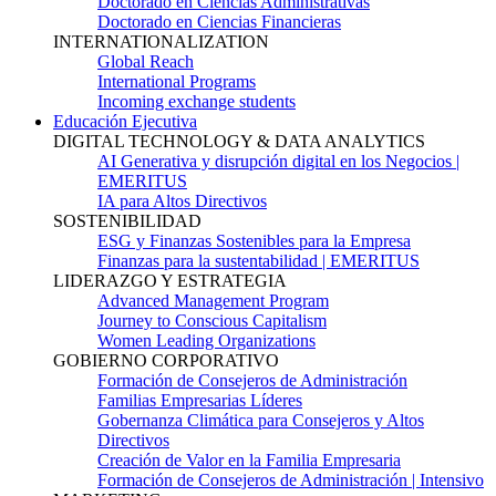
Doctorado en Ciencias Administrativas
Doctorado en Ciencias Financieras
INTERNATIONALIZATION
Global Reach
International Programs
Incoming exchange students
Educación Ejecutiva
DIGITAL TECHNOLOGY & DATA ANALYTICS
AI Generativa y disrupción digital en los Negocios |
EMERITUS
IA para Altos Directivos
SOSTENIBILIDAD
ESG y Finanzas Sostenibles para la Empresa
Finanzas para la sustentabilidad | EMERITUS
LIDERAZGO Y ESTRATEGIA
Advanced Management Program
Journey to Conscious Capitalism
Women Leading Organizations
GOBIERNO CORPORATIVO
Formación de Consejeros de Administración
Familias Empresarias Líderes
Gobernanza Climática para Consejeros y Altos
Directivos
Creación de Valor en la Familia Empresaria
Formación de Consejeros de Administración | Intensivo