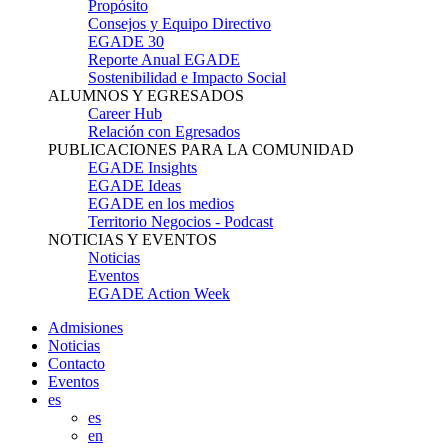
Propósito
Consejos y Equipo Directivo
EGADE 30
Reporte Anual EGADE
Sostenibilidad e Impacto Social
ALUMNOS Y EGRESADOS
Career Hub
Relación con Egresados
PUBLICACIONES PARA LA COMUNIDAD
EGADE Insights
EGADE Ideas
EGADE en los medios
Territorio Negocios - Podcast
NOTICIAS Y EVENTOS
Noticias
Eventos
EGADE Action Week
Admisiones
Noticias
Contacto
Eventos
es
es
en