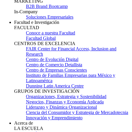
MARKETING
B2B Brand Bootcamp
In-Company
Soluciones Empresariales
Facultad e Investigación
FACULTAD
Conoce a nuestra Facultad
Facultad Global
CENTROS DE EXCELENCIA
FAIR Center for Financial Access, Inclusion and
Research
Centro de Evolución Digital
Centro de Comercio Detallista
Centro de Empresas Conscientes
Instituto de Familias Empresarias para México y
Latinoamérica
Dunning Latin America Centre
GRUPOS DE INVESTIGACIÓN
Organizaciones, Estrategia y Sostenibilidad
Negocios, Finanzas y Economía Aplicada
Liderazgo y Dinámica Organizacional
Ciencia del Consumidor y Estrategia de Mercadotecnia
Innovación y Emprendimiento
Acerca de
LA ESCUELA