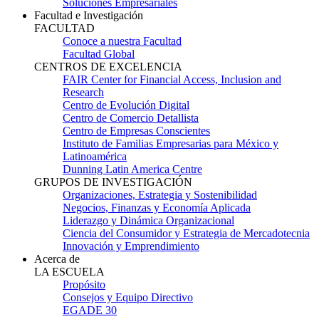
Soluciones Empresariales
Facultad e Investigación
FACULTAD
Conoce a nuestra Facultad
Facultad Global
CENTROS DE EXCELENCIA
FAIR Center for Financial Access, Inclusion and
Research
Centro de Evolución Digital
Centro de Comercio Detallista
Centro de Empresas Conscientes
Instituto de Familias Empresarias para México y
Latinoamérica
Dunning Latin America Centre
GRUPOS DE INVESTIGACIÓN
Organizaciones, Estrategia y Sostenibilidad
Negocios, Finanzas y Economía Aplicada
Liderazgo y Dinámica Organizacional
Ciencia del Consumidor y Estrategia de Mercadotecnia
Innovación y Emprendimiento
Acerca de
LA ESCUELA
Propósito
Consejos y Equipo Directivo
EGADE 30