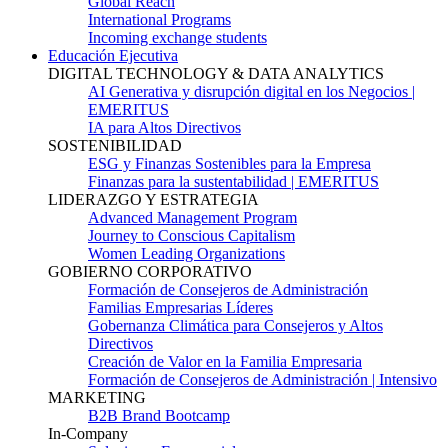
Global Reach
International Programs
Incoming exchange students
Educación Ejecutiva
DIGITAL TECHNOLOGY & DATA ANALYTICS
AI Generativa y disrupción digital en los Negocios |
EMERITUS
IA para Altos Directivos
SOSTENIBILIDAD
ESG y Finanzas Sostenibles para la Empresa
Finanzas para la sustentabilidad | EMERITUS
LIDERAZGO Y ESTRATEGIA
Advanced Management Program
Journey to Conscious Capitalism
Women Leading Organizations
GOBIERNO CORPORATIVO
Formación de Consejeros de Administración
Familias Empresarias Líderes
Gobernanza Climática para Consejeros y Altos
Directivos
Creación de Valor en la Familia Empresaria
Formación de Consejeros de Administración | Intensivo
MARKETING
B2B Brand Bootcamp
In-Company