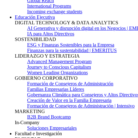
Global Reach
International Programs
Incoming exchange students
Educación Ejecutiva
DIGITAL TECHNOLOGY & DATA ANALYTICS
AI Generativa y disrupción digital en los Negocios | 
IA para Altos Directivos
SOSTENIBILIDAD
ESG y Finanzas Sostenibles para la Empresa
Finanzas para la sustentabilidad | EMERITUS
LIDERAZGO Y ESTRATEGIA
Advanced Management Program
Journey to Conscious Capitalism
Women Leading Organizations
GOBIERNO CORPORATIVO
Formación de Consejeros de Administración
Familias Empresarias Líderes
Gobernanza Climática para Consejeros y Altos Directivo
Creación de Valor en la Familia Empresaria
Formación de Consejeros de Administración | Intensivo
MARKETING
B2B Brand Bootcamp
In-Company
Soluciones Empresariales
Facultad e Investigación