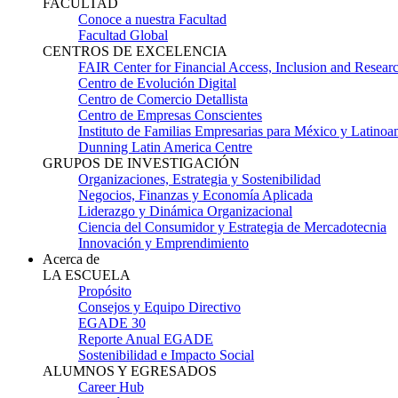
FACULTAD
Conoce a nuestra Facultad
Facultad Global
CENTROS DE EXCELENCIA
FAIR Center for Financial Access, Inclusion and Resear
Centro de Evolución Digital
Centro de Comercio Detallista
Centro de Empresas Conscientes
Instituto de Familias Empresarias para México y Latinoa
Dunning Latin America Centre
GRUPOS DE INVESTIGACIÓN
Organizaciones, Estrategia y Sostenibilidad
Negocios, Finanzas y Economía Aplicada
Liderazgo y Dinámica Organizacional
Ciencia del Consumidor y Estrategia de Mercadotecnia
Innovación y Emprendimiento
Acerca de
LA ESCUELA
Propósito
Consejos y Equipo Directivo
EGADE 30
Reporte Anual EGADE
Sostenibilidad e Impacto Social
ALUMNOS Y EGRESADOS
Career Hub