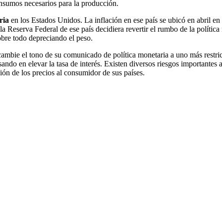
insumos necesarios para la producción.
aria
en los Estados Unidos. La inflación en ese país se ubicó en abril en
la Reserva Federal de ese país decidiera revertir el rumbo de la políti
obre todo depreciando el peso.
ambie el tono de su comunicado de política monetaria a uno más restrict
do en elevar la tasa de interés. Existen diversos riesgos importantes al
ción de los precios al consumidor de sus países.