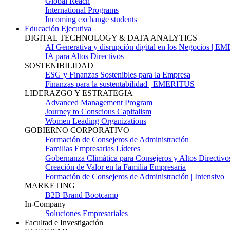
Global Reach
International Programs
Incoming exchange students
Educación Ejecutiva
DIGITAL TECHNOLOGY & DATA ANALYTICS
AI Generativa y disrupción digital en los Negocios | 
IA para Altos Directivos
SOSTENIBILIDAD
ESG y Finanzas Sostenibles para la Empresa
Finanzas para la sustentabilidad | EMERITUS
LIDERAZGO Y ESTRATEGIA
Advanced Management Program
Journey to Conscious Capitalism
Women Leading Organizations
GOBIERNO CORPORATIVO
Formación de Consejeros de Administración
Familias Empresarias Líderes
Gobernanza Climática para Consejeros y Altos Directivo
Creación de Valor en la Familia Empresaria
Formación de Consejeros de Administración | Intensivo
MARKETING
B2B Brand Bootcamp
In-Company
Soluciones Empresariales
Facultad e Investigación