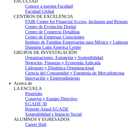
FACULTAD
Conoce a nuestra Facultad
Facultad Global
CENTROS DE EXCELENCIA
FAIR Center for Financial Access, Inclusion and Resear
Centro de Evolución Digital
Centro de Comercio Detallista
Centro de Empresas Conscientes
Instituto de Familias Empresarias para México y Latinoa
Dunning Latin America Centre
GRUPOS DE INVESTIGACIÓN
Organizaciones, Estrategia y Sostenibilidad
Negocios, Finanzas y Economía Aplicada
Liderazgo y Dinámica Organizacional
Ciencia del Consumidor y Estrategia de Mercadotecnia
Innovación y Emprendimiento
Acerca de
LA ESCUELA
Propósito
Consejos y Equipo Directivo
EGADE 30
Reporte Anual EGADE
Sostenibilidad e Impacto Social
ALUMNOS Y EGRESADOS
Career Hub