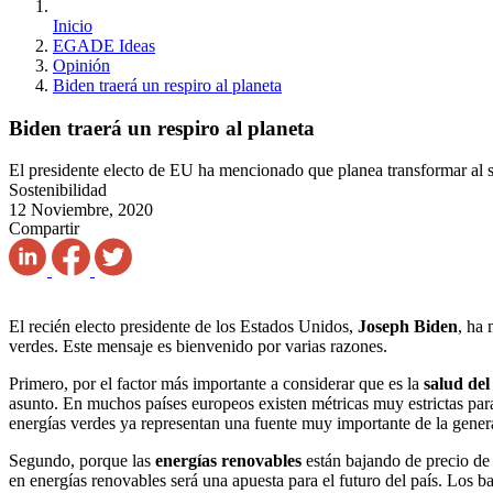
Inicio
EGADE Ideas
Opinión
Biden traerá un respiro al planeta
Biden traerá un respiro al planeta
El presidente electo de EU ha mencionado que planea transformar al s
Sostenibilidad
12 Noviembre, 2020
Compartir
El recién electo presidente de los Estados Unidos,
Joseph Biden
, ha
verdes. Este mensaje es bienvenido por varias razones.
Primero, por el factor más importante a considerar que es la
salud del
asunto. En muchos países europeos existen métricas muy estrictas pa
energías verdes ya representan una fuente muy importante de la gener
Segundo, porque las
energías renovables
están bajando de precio de
en energías renovables será una apuesta para el futuro del país. Los ba