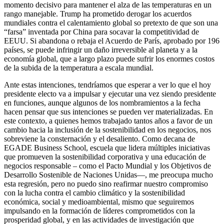
momento decisivo para mantener el alza de las temperaturas en un
rango manejable. Trump ha prometido derogar los acuerdos
mundiales contra el calentamiento global so pretexto de que son una
“farsa” inventada por China para socavar la competitividad de
EEUU. Si abandona o rebaja el Acuerdo de París, aprobado por 196
países, se puede infringir un daño irreversible al planeta y a la
economía global, que a largo plazo puede sufrir los enormes costos
de la subida de la temperatura a escala mundial.
Ante estas intenciones, tendríamos que esperar a ver lo que el hoy
presidente electo va a impulsar y ejecutar una vez siendo presidente
en funciones, aunque algunos de los nombramientos a la fecha
hacen pensar que sus intenciones se pueden ver materializadas. En
este contexto, a quienes hemos trabajado tantos años a favor de un
cambio hacia la inclusión de la sostenibilidad en los negocios, nos
sobreviene la consternación y el desaliento. Como decana de
EGADE Business School, escuela que lidera múltiples iniciativas
que promueven la sostenibilidad corporativa y una educación de
negocios responsable – como el Pacto Mundial y los Objetivos de
Desarrollo Sostenible de Naciones Unidas—, me preocupa mucho
esta regresión, pero no puedo sino reafirmar nuestro compromiso
con la lucha contra el cambio climático y la sostenibilidad
económica, social y medioambiental, mismo que seguiremos
impulsando en la formación de líderes comprometidos con la
prosperidad global, y en las actividades de investigación que