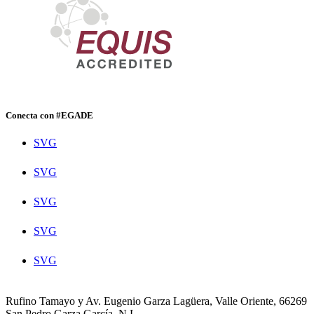
Conecta con #EGADE
SVG
SVG
SVG
SVG
SVG
Rufino Tamayo y Av. Eugenio Garza Lagüera, Valle Oriente, 66269
San Pedro Garza García, N.L.