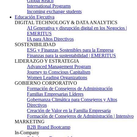
Global Reach
International Programs
Incoming exchange students
Educación Ejecutiva
DIGITAL TECHNOLOGY & DATA ANALYTICS
AI Generativa y disrupción digital en los Negocios |
EMERITUS
IA para Altos Directivos
SOSTENIBILIDAD
ESG y Finanzas Sostenibles para la Empresa
Finanzas para la sustentabilidad | EMERITUS
LIDERAZGO Y ESTRATEGIA
Advanced Management Program
Journey to Conscious Capitalism
Women Leading Organizations
GOBIERNO CORPORATIVO
Formación de Consejeros de Administración
Familias Empresarias Líderes
Gobernanza Climática para Consejeros y Altos
Directivos
Creación de Valor en la Familia Empresaria
Formación de Consejeros de Administración | Intensivo
MARKETING
B2B Brand Bootcamp
In-Company