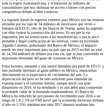
toda la región norteamericana, y el bienestar de millones de
consumidores que hoy disfrutan de acceso a bienes con precios
competitivos debido al libre comercio.
La segunda fuente de ingresos externos para México son las remesas
enviadas por los más de 34 millones de mexicanos que viven o
trabajan en EEUU, otro de los blancos de Trump, quien ha sugerido
con ellas costear la construcción del muro. Ya sea por la vía
impositiva, por las restricciones a las transferencias, o por la poco
probable e ilegal confiscación de las remesas, como ha recordado
Agustín Carstens, gobernador del Banco de México, el impacto
puede ser muy importante para un país que en 2015 recibió un total
de 24,784 millones de dólares por esta vía, que se han convertido en
importante detonante del gasto de consumo en México.
Estos factores, sumados a una menor demanda por parte de EEUU y
otro probable tijeretazo al gasto público en México, impactarían
directamente en la expectativa de crecimiento del país. La
depreciación del peso no ha sido suficiente para estimular las
exportaciones y el consumo interno, aunque inició con gran
dinamismo en 2016, se ha debilitado y es aún débil para compensar
la probable caída de la demanda estadounidense. El Banco de
México ha reducido las previsiones de crecimiento para 2016 a un
rango de 1.8-2.3% (el FMI prevé que la economía mexicana termine
el año en 2.1%), mientras que para 2017 algunos analistas han