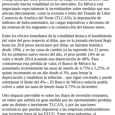
provocado mucha volatilidad en los mercados. En México está
impactando especialmente la incertidumbre sobre medidas que nos
afectan directamente, como la revisión o retiro del Tratado de Libre
Comercio de América del Norte (TLCAN), la deportación de
millones de indocumentados, las cargas impositivas o decomiso de
las remesas de los migrantes o la construcción del famoso muro.
Entre los efectos inmediatos de la volatilidad destaca el hundimiento
del valor del peso respecto al dólar, que en la jornada electoral llegó
hasta los 20.8 pesos mexicanos por dólar, un máximo histórico
desde 1994, y en las casas de cambio ya ha superado los 21 pesos.
En los primeros nueve meses del año, el peso perdió 14% de su
valor y desde 2014 acumula una depreciación de 48%. Para
contrarrestar esta pérdida de valor, el Banco de México ha
aumentado recientemente las tasas de interés de 4.75% a 5.25%, el
quinto incremento en un año desde el 3%, para frenar la
depreciación y estabilizar la inflación – que sigue creciendo y puede
sobrepasar el límite del 4%--. El Banco de México todavía podría
volver a subir las tasas de interés hasta 6.75% en diciembre.
Otro impacto previsible es sobre los flujos de inversión extranjera,
un rubro que sufriría en gran medida por las oportunidades perdidas
ante un distinto o inexistente TLCAN, y por las sanciones
económicas que puedan imponerse a las empresas estadounidenses
que inviertan fuera de los EEUU. Entre otras industrias, el