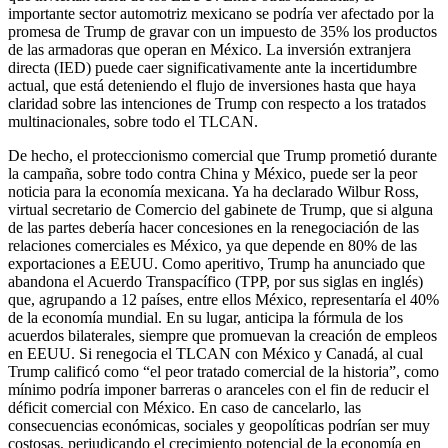
importante sector automotriz mexicano se podría ver afectado por la
promesa de Trump de gravar con un impuesto de 35% los productos
de las armadoras que operan en México. La inversión extranjera
directa (IED) puede caer significativamente ante la incertidumbre
actual, que está deteniendo el flujo de inversiones hasta que haya
claridad sobre las intenciones de Trump con respecto a los tratados
multinacionales, sobre todo el TLCAN.
De hecho, el proteccionismo comercial que Trump prometió durante
la campaña, sobre todo contra China y México, puede ser la peor
noticia para la economía mexicana. Ya ha declarado Wilbur Ross,
virtual secretario de Comercio del gabinete de Trump, que si alguna
de las partes debería hacer concesiones en la renegociación de las
relaciones comerciales es México, ya que depende en 80% de las
exportaciones a EEUU. Como aperitivo, Trump ha anunciado que
abandona el Acuerdo Transpacífico (TPP, por sus siglas en inglés)
que, agrupando a 12 países, entre ellos México, representaría el 40%
de la economía mundial. En su lugar, anticipa la fórmula de los
acuerdos bilaterales, siempre que promuevan la creación de empleos
en EEUU. Si renegocia el TLCAN con México y Canadá, al cual
Trump calificó como “el peor tratado comercial de la historia”, como
mínimo podría imponer barreras o aranceles con el fin de reducir el
déficit comercial con México. En caso de cancelarlo, las
consecuencias económicas, sociales y geopolíticas podrían ser muy
costosas, perjudicando el crecimiento potencial de la economía en