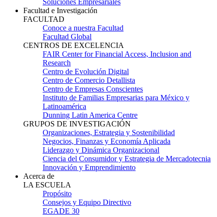
Soluciones Empresariales
Facultad e Investigación
FACULTAD
Conoce a nuestra Facultad
Facultad Global
CENTROS DE EXCELENCIA
FAIR Center for Financial Access, Inclusion and
Research
Centro de Evolución Digital
Centro de Comercio Detallista
Centro de Empresas Conscientes
Instituto de Familias Empresarias para México y
Latinoamérica
Dunning Latin America Centre
GRUPOS DE INVESTIGACIÓN
Organizaciones, Estrategia y Sostenibilidad
Negocios, Finanzas y Economía Aplicada
Liderazgo y Dinámica Organizacional
Ciencia del Consumidor y Estrategia de Mercadotecnia
Innovación y Emprendimiento
Acerca de
LA ESCUELA
Propósito
Consejos y Equipo Directivo
EGADE 30