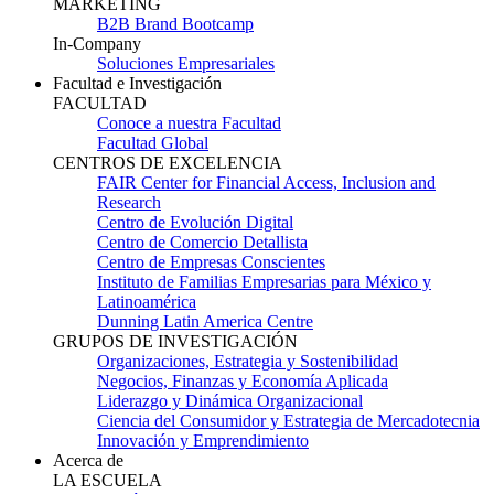
MARKETING
B2B Brand Bootcamp
In-Company
Soluciones Empresariales
Facultad e Investigación
FACULTAD
Conoce a nuestra Facultad
Facultad Global
CENTROS DE EXCELENCIA
FAIR Center for Financial Access, Inclusion and
Research
Centro de Evolución Digital
Centro de Comercio Detallista
Centro de Empresas Conscientes
Instituto de Familias Empresarias para México y
Latinoamérica
Dunning Latin America Centre
GRUPOS DE INVESTIGACIÓN
Organizaciones, Estrategia y Sostenibilidad
Negocios, Finanzas y Economía Aplicada
Liderazgo y Dinámica Organizacional
Ciencia del Consumidor y Estrategia de Mercadotecnia
Innovación y Emprendimiento
Acerca de
LA ESCUELA