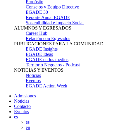
Propósito
Consejos y Equipo Directivo
EGADE 30
Reporte Anual EGADE
Sostenibilidad e Impacto Social
ALUMNOS Y EGRESADOS
Career Hub
Relación con Egresados
PUBLICACIONES PARA LA COMUNIDAD
EGADE Insights
EGADE Ideas
EGADE en los medios
Territorio Negocios - Podcast
NOTICIAS Y EVENTOS
Noticias
Eventos
EGADE Action Week
Admisiones
Noticias
Contacto
Eventos
es
es
en