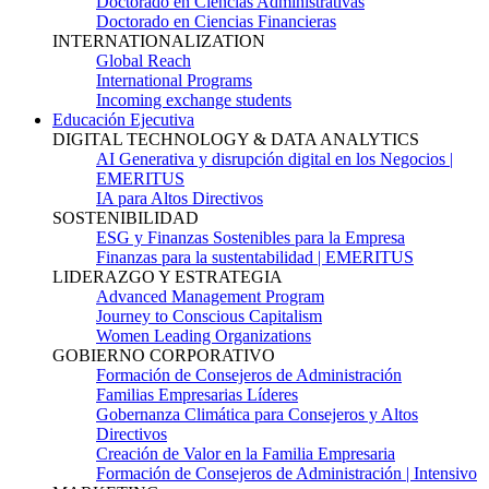
Doctorado en Ciencias Administrativas
Doctorado en Ciencias Financieras
INTERNATIONALIZATION
Global Reach
International Programs
Incoming exchange students
Educación Ejecutiva
DIGITAL TECHNOLOGY & DATA ANALYTICS
AI Generativa y disrupción digital en los Negocios |
EMERITUS
IA para Altos Directivos
SOSTENIBILIDAD
ESG y Finanzas Sostenibles para la Empresa
Finanzas para la sustentabilidad | EMERITUS
LIDERAZGO Y ESTRATEGIA
Advanced Management Program
Journey to Conscious Capitalism
Women Leading Organizations
GOBIERNO CORPORATIVO
Formación de Consejeros de Administración
Familias Empresarias Líderes
Gobernanza Climática para Consejeros y Altos
Directivos
Creación de Valor en la Familia Empresaria
Formación de Consejeros de Administración | Intensivo