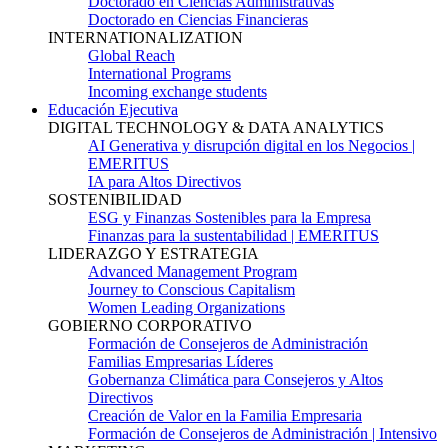
Doctorado en Ciencias Administrativas
Doctorado en Ciencias Financieras
INTERNATIONALIZATION
Global Reach
International Programs
Incoming exchange students
Educación Ejecutiva
DIGITAL TECHNOLOGY & DATA ANALYTICS
AI Generativa y disrupción digital en los Negocios |
EMERITUS
IA para Altos Directivos
SOSTENIBILIDAD
ESG y Finanzas Sostenibles para la Empresa
Finanzas para la sustentabilidad | EMERITUS
LIDERAZGO Y ESTRATEGIA
Advanced Management Program
Journey to Conscious Capitalism
Women Leading Organizations
GOBIERNO CORPORATIVO
Formación de Consejeros de Administración
Familias Empresarias Líderes
Gobernanza Climática para Consejeros y Altos
Directivos
Creación de Valor en la Familia Empresaria
Formación de Consejeros de Administración | Intensivo