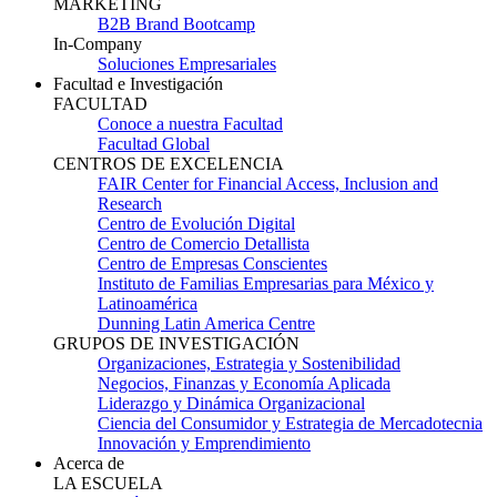
MARKETING
B2B Brand Bootcamp
In-Company
Soluciones Empresariales
Facultad e Investigación
FACULTAD
Conoce a nuestra Facultad
Facultad Global
CENTROS DE EXCELENCIA
FAIR Center for Financial Access, Inclusion and
Research
Centro de Evolución Digital
Centro de Comercio Detallista
Centro de Empresas Conscientes
Instituto de Familias Empresarias para México y
Latinoamérica
Dunning Latin America Centre
GRUPOS DE INVESTIGACIÓN
Organizaciones, Estrategia y Sostenibilidad
Negocios, Finanzas y Economía Aplicada
Liderazgo y Dinámica Organizacional
Ciencia del Consumidor y Estrategia de Mercadotecnia
Innovación y Emprendimiento
Acerca de
LA ESCUELA