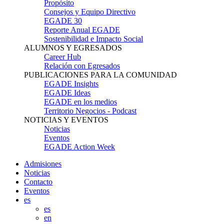
Propósito
Consejos y Equipo Directivo
EGADE 30
Reporte Anual EGADE
Sostenibilidad e Impacto Social
ALUMNOS Y EGRESADOS
Career Hub
Relación con Egresados
PUBLICACIONES PARA LA COMUNIDAD
EGADE Insights
EGADE Ideas
EGADE en los medios
Territorio Negocios - Podcast
NOTICIAS Y EVENTOS
Noticias
Eventos
EGADE Action Week
Admisiones
Noticias
Contacto
Eventos
es
es
en