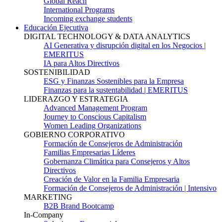
Global Reach
International Programs
Incoming exchange students
Educación Ejecutiva
DIGITAL TECHNOLOGY & DATA ANALYTICS
AI Generativa y disrupción digital en los Negocios |
EMERITUS
IA para Altos Directivos
SOSTENIBILIDAD
ESG y Finanzas Sostenibles para la Empresa
Finanzas para la sustentabilidad | EMERITUS
LIDERAZGO Y ESTRATEGIA
Advanced Management Program
Journey to Conscious Capitalism
Women Leading Organizations
GOBIERNO CORPORATIVO
Formación de Consejeros de Administración
Familias Empresarias Líderes
Gobernanza Climática para Consejeros y Altos
Directivos
Creación de Valor en la Familia Empresaria
Formación de Consejeros de Administración | Intensivo
MARKETING
B2B Brand Bootcamp
In-Company