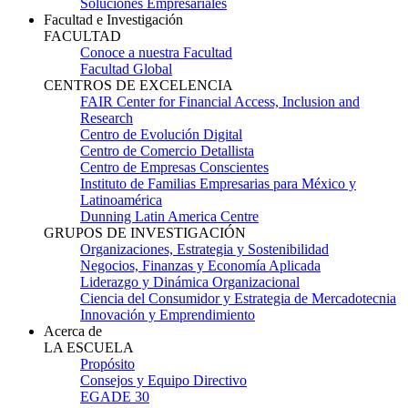
Soluciones Empresariales
Facultad e Investigación
FACULTAD
Conoce a nuestra Facultad
Facultad Global
CENTROS DE EXCELENCIA
FAIR Center for Financial Access, Inclusion and
Research
Centro de Evolución Digital
Centro de Comercio Detallista
Centro de Empresas Conscientes
Instituto de Familias Empresarias para México y
Latinoamérica
Dunning Latin America Centre
GRUPOS DE INVESTIGACIÓN
Organizaciones, Estrategia y Sostenibilidad
Negocios, Finanzas y Economía Aplicada
Liderazgo y Dinámica Organizacional
Ciencia del Consumidor y Estrategia de Mercadotecnia
Innovación y Emprendimiento
Acerca de
LA ESCUELA
Propósito
Consejos y Equipo Directivo
EGADE 30