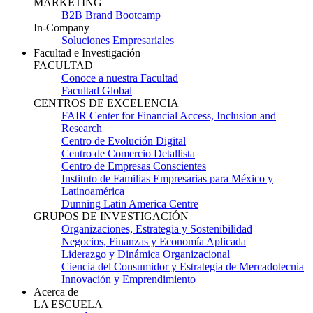
MARKETING
B2B Brand Bootcamp
In-Company
Soluciones Empresariales
Facultad e Investigación
FACULTAD
Conoce a nuestra Facultad
Facultad Global
CENTROS DE EXCELENCIA
FAIR Center for Financial Access, Inclusion and
Research
Centro de Evolución Digital
Centro de Comercio Detallista
Centro de Empresas Conscientes
Instituto de Familias Empresarias para México y
Latinoamérica
Dunning Latin America Centre
GRUPOS DE INVESTIGACIÓN
Organizaciones, Estrategia y Sostenibilidad
Negocios, Finanzas y Economía Aplicada
Liderazgo y Dinámica Organizacional
Ciencia del Consumidor y Estrategia de Mercadotecnia
Innovación y Emprendimiento
Acerca de
LA ESCUELA