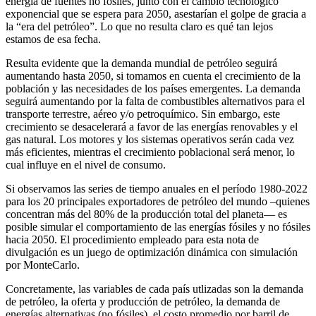
energía de fuentes no fósiles, junto con el cambio tecnológico
exponencial que se espera para 2050, asestarían el golpe de gracia a
la “era del petróleo”. Lo que no resulta claro es qué tan lejos
estamos de esa fecha.
Resulta evidente que la demanda mundial de petróleo seguirá
aumentando hasta 2050, si tomamos en cuenta el crecimiento de la
población y las necesidades de los países emergentes. La demanda
seguirá aumentando por la falta de combustibles alternativos para el
transporte terrestre, aéreo y/o petroquímico. Sin embargo, este
crecimiento se desacelerará a favor de las energías renovables y el
gas natural. Los motores y los sistemas operativos serán cada vez
más eficientes, mientras el crecimiento poblacional será menor, lo
cual influye en el nivel de consumo.
Si observamos las series de tiempo anuales en el período 1980-2022
para los 20 principales exportadores de petróleo del mundo –quienes
concentran más del 80% de la producción total del planeta— es
posible simular el comportamiento de las energías fósiles y no fósiles
hacia 2050. El procedimiento empleado para esta nota de
divulgación es un juego de optimización dinámica con simulación
por MonteCarlo.
Concretamente, las variables de cada país utlizadas son la demanda
de petróleo, la oferta y producción de petróleo, la demanda de
energías alternativas (no fósiles), el costo promedio por barril de