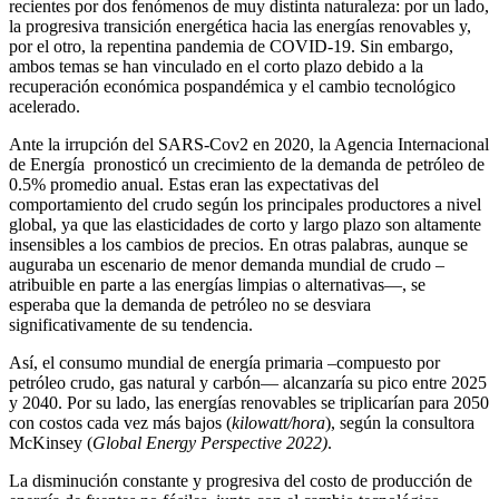
recientes por dos fenómenos de muy distinta naturaleza: por un lado,
la progresiva transición energética hacia las energías renovables y,
por el otro, la repentina pandemia de COVID-19. Sin embargo,
ambos temas se han vinculado en el corto plazo debido a la
recuperación económica pospandémica y el cambio tecnológico
acelerado.
Ante la irrupción del SARS-Cov2 en 2020, la Agencia Internacional
de Energía pronosticó un crecimiento de la demanda de petróleo de
0.5% promedio anual. Estas eran las expectativas del
comportamiento del crudo según los principales productores a nivel
global, ya que las elasticidades de corto y largo plazo son altamente
insensibles a los cambios de precios. En otras palabras, aunque se
auguraba un escenario de menor demanda mundial de crudo –
atribuible en parte a las energías limpias o alternativas—, se
esperaba que la demanda de petróleo no se desviara
significativamente de su tendencia.
Así, el consumo mundial de energía primaria –compuesto por
petróleo crudo, gas natural y carbón— alcanzaría su pico entre 2025
y 2040. Por su lado, las energías renovables se triplicarían para 2050
con costos cada vez más bajos (
kilowatt/hora
), según la consultora
McKinsey (
Global Energy Perspective 2022)
.
La disminución constante y progresiva del costo de producción de