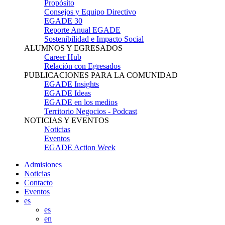
Propósito
Consejos y Equipo Directivo
EGADE 30
Reporte Anual EGADE
Sostenibilidad e Impacto Social
ALUMNOS Y EGRESADOS
Career Hub
Relación con Egresados
PUBLICACIONES PARA LA COMUNIDAD
EGADE Insights
EGADE Ideas
EGADE en los medios
Territorio Negocios - Podcast
NOTICIAS Y EVENTOS
Noticias
Eventos
EGADE Action Week
Admisiones
Noticias
Contacto
Eventos
es
es
en