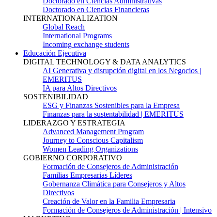
Doctorado en Ciencias Administrativas
Doctorado en Ciencias Financieras
INTERNATIONALIZATION
Global Reach
International Programs
Incoming exchange students
Educación Ejecutiva
DIGITAL TECHNOLOGY & DATA ANALYTICS
AI Generativa y disrupción digital en los Negocios |
EMERITUS
IA para Altos Directivos
SOSTENIBILIDAD
ESG y Finanzas Sostenibles para la Empresa
Finanzas para la sustentabilidad | EMERITUS
LIDERAZGO Y ESTRATEGIA
Advanced Management Program
Journey to Conscious Capitalism
Women Leading Organizations
GOBIERNO CORPORATIVO
Formación de Consejeros de Administración
Familias Empresarias Líderes
Gobernanza Climática para Consejeros y Altos
Directivos
Creación de Valor en la Familia Empresaria
Formación de Consejeros de Administración | Intensivo