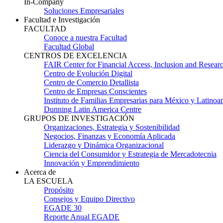
In-Company
Soluciones Empresariales
Facultad e Investigación
FACULTAD
Conoce a nuestra Facultad
Facultad Global
CENTROS DE EXCELENCIA
FAIR Center for Financial Access, Inclusion and Resear
Centro de Evolución Digital
Centro de Comercio Detallista
Centro de Empresas Conscientes
Instituto de Familias Empresarias para México y Latinoa
Dunning Latin America Centre
GRUPOS DE INVESTIGACIÓN
Organizaciones, Estrategia y Sostenibilidad
Negocios, Finanzas y Economía Aplicada
Liderazgo y Dinámica Organizacional
Ciencia del Consumidor y Estrategia de Mercadotecnia
Innovación y Emprendimiento
Acerca de
LA ESCUELA
Propósito
Consejos y Equipo Directivo
EGADE 30
Reporte Anual EGADE