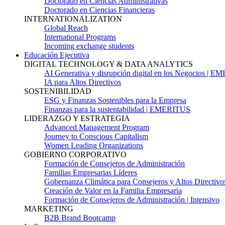
Doctorado en Ciencias Administrativas
Doctorado en Ciencias Financieras
INTERNATIONALIZATION
Global Reach
International Programs
Incoming exchange students
Educación Ejecutiva
DIGITAL TECHNOLOGY & DATA ANALYTICS
AI Generativa y disrupción digital en los Negocios | 
IA para Altos Directivos
SOSTENIBILIDAD
ESG y Finanzas Sostenibles para la Empresa
Finanzas para la sustentabilidad | EMERITUS
LIDERAZGO Y ESTRATEGIA
Advanced Management Program
Journey to Conscious Capitalism
Women Leading Organizations
GOBIERNO CORPORATIVO
Formación de Consejeros de Administración
Familias Empresarias Líderes
Gobernanza Climática para Consejeros y Altos Directivo
Creación de Valor en la Familia Empresaria
Formación de Consejeros de Administración | Intensivo
MARKETING
B2B Brand Bootcamp