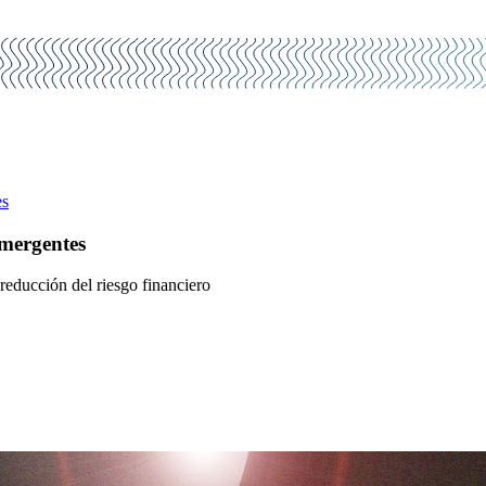
es
emergentes
reducción del riesgo financiero