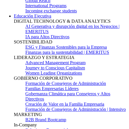
Global Reach
International Programs
Incoming exchange students
Educación Ejecutiva
DIGITAL TECHNOLOGY & DATA ANALYTICS
AI Generativa y disrupción digital en los Negocios |
EMERITUS
IA para Altos Directivos
SOSTENIBILIDAD
ESG y Finanzas Sostenibles para la Empresa
Finanzas para la sustentabilidad | EMERITUS
LIDERAZGO Y ESTRATEGIA
Advanced Management Program
Journey to Conscious Capitalism
Women Leading Organizations
GOBIERNO CORPORATIVO
Formación de Consejeros de Administración
Familias Empresarias Líderes
Gobernanza Climática para Consejeros y Altos
Directivos
Creación de Valor en la Familia Empresaria
Formación de Consejeros de Administración | Intensivo
MARKETING
B2B Brand Bootcamp
In-Company