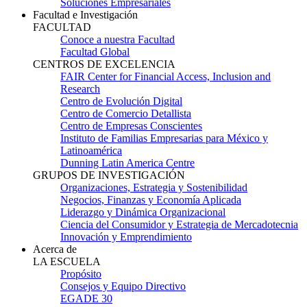
Soluciones Empresariales
Facultad e Investigación
FACULTAD
Conoce a nuestra Facultad
Facultad Global
CENTROS DE EXCELENCIA
FAIR Center for Financial Access, Inclusion and
Research
Centro de Evolución Digital
Centro de Comercio Detallista
Centro de Empresas Conscientes
Instituto de Familias Empresarias para México y
Latinoamérica
Dunning Latin America Centre
GRUPOS DE INVESTIGACIÓN
Organizaciones, Estrategia y Sostenibilidad
Negocios, Finanzas y Economía Aplicada
Liderazgo y Dinámica Organizacional
Ciencia del Consumidor y Estrategia de Mercadotecnia
Innovación y Emprendimiento
Acerca de
LA ESCUELA
Propósito
Consejos y Equipo Directivo
EGADE 30