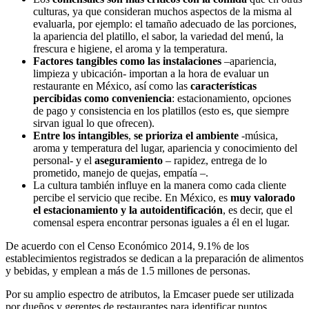
culturas, ya que consideran muchos aspectos de la misma al
evaluarla, por ejemplo: el tamaño adecuado de las porciones,
la apariencia del platillo, el sabor, la variedad del menú, la
frescura e higiene, el aroma y la temperatura.
Factores tangibles como las instalaciones
–apariencia,
limpieza y ubicación- importan a la hora de evaluar un
restaurante en México, así como las
características
percibidas como conveniencia
: estacionamiento, opciones
de pago y consistencia en los platillos (esto es, que siempre
sirvan igual lo que ofrecen).
Entre los intangibles
,
se prioriza
el ambiente
-música,
aroma y temperatura del lugar, apariencia y conocimiento del
personal- y el
aseguramiento
– rapidez, entrega de lo
prometido, manejo de quejas, empatía –.
La cultura también influye en la manera como cada cliente
percibe el servicio que recibe. En México, es
muy valorado
el estacionamiento y la autoidentificación
, es decir, que el
comensal espera encontrar personas iguales a él en el lugar.
De acuerdo con el Censo Económico 2014, 9.1% de los
establecimientos registrados se dedican a la preparación de alimentos
y bebidas, y emplean a más de 1.5 millones de personas.
Por su amplio espectro de atributos, la Emcaser puede ser utilizada
por dueños y gerentes de restaurantes para identificar puntos