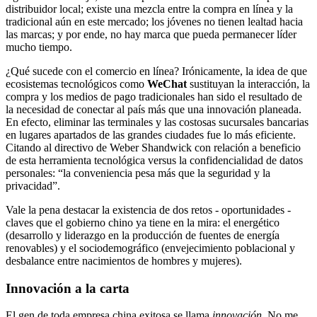
distribuidor local; existe una mezcla entre la compra en línea y la
tradicional aún en este mercado; los jóvenes no tienen lealtad hacia
las marcas; y por ende, no hay marca que pueda permanecer líder
mucho tiempo.
¿Qué sucede con el comercio en línea? Irónicamente, la idea de que
ecosistemas tecnológicos como
WeChat
sustituyan la interacción, la
compra y los medios de pago tradicionales han sido el resultado de
la necesidad de conectar al país más que una innovación planeada.
En efecto, eliminar las terminales y las costosas sucursales bancarias
en lugares apartados de las grandes ciudades fue lo más eficiente.
Citando al directivo de Weber Shandwick con relación a beneficio
de esta herramienta tecnológica versus la confidencialidad de datos
personales: “la conveniencia pesa más que la seguridad y la
privacidad”.
Vale la pena destacar la existencia de dos retos - oportunidades -
claves que el gobierno chino ya tiene en la mira: el energético
(desarrollo y liderazgo en la producción de fuentes de energía
renovables) y el sociodemográfico (envejecimiento poblacional y
desbalance entre nacimientos de hombres y mujeres).
Innovación a la carta
El gen de toda empresa china exitosa se llama
innovación
. No me