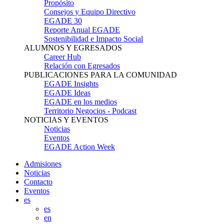
Propósito
Consejos y Equipo Directivo
EGADE 30
Reporte Anual EGADE
Sostenibilidad e Impacto Social
ALUMNOS Y EGRESADOS
Career Hub
Relación con Egresados
PUBLICACIONES PARA LA COMUNIDAD
EGADE Insights
EGADE Ideas
EGADE en los medios
Territorio Negocios - Podcast
NOTICIAS Y EVENTOS
Noticias
Eventos
EGADE Action Week
Admisiones
Noticias
Contacto
Eventos
es
es
en