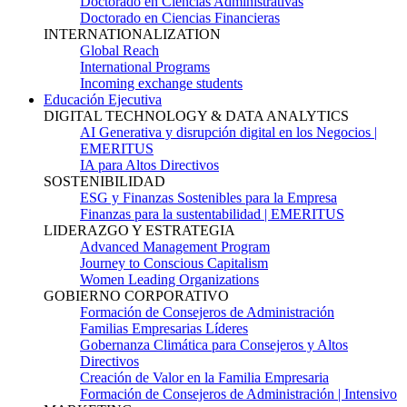
Doctorado en Ciencias Administrativas
Doctorado en Ciencias Financieras
INTERNATIONALIZATION
Global Reach
International Programs
Incoming exchange students
Educación Ejecutiva
DIGITAL TECHNOLOGY & DATA ANALYTICS
AI Generativa y disrupción digital en los Negocios |
EMERITUS
IA para Altos Directivos
SOSTENIBILIDAD
ESG y Finanzas Sostenibles para la Empresa
Finanzas para la sustentabilidad | EMERITUS
LIDERAZGO Y ESTRATEGIA
Advanced Management Program
Journey to Conscious Capitalism
Women Leading Organizations
GOBIERNO CORPORATIVO
Formación de Consejeros de Administración
Familias Empresarias Líderes
Gobernanza Climática para Consejeros y Altos
Directivos
Creación de Valor en la Familia Empresaria
Formación de Consejeros de Administración | Intensivo