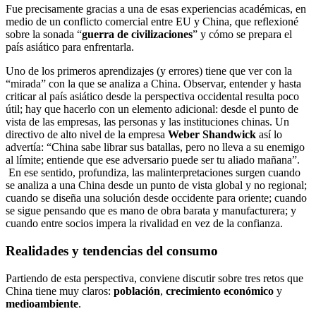
Fue precisamente gracias a una de esas experiencias académicas, en
medio de un conflicto comercial entre EU y China, que reflexioné
sobre la sonada “
guerra de civilizaciones
” y cómo se prepara el
país asiático para enfrentarla.
Uno de los primeros aprendizajes (y errores) tiene que ver con la
“mirada” con la que se analiza a China. Observar, entender y hasta
criticar al país asiático desde la perspectiva occidental resulta poco
útil; hay que hacerlo con un elemento adicional: desde el punto de
vista de las empresas, las personas y las instituciones chinas. Un
directivo de alto nivel de la empresa
Weber Shandwick
así lo
advertía: “China sabe librar sus batallas, pero no lleva a su enemigo
al límite; entiende que ese adversario puede ser tu aliado mañana”.
En ese sentido, profundiza, las malinterpretaciones surgen cuando
se analiza a una China desde un punto de vista global y no regional;
cuando se diseña una solución desde occidente para oriente; cuando
se sigue pensando que es mano de obra barata y manufacturera; y
cuando entre socios impera la rivalidad en vez de la confianza.
Realidades y tendencias del consumo
Partiendo de esta perspectiva, conviene discutir sobre tres retos que
China tiene muy claros:
población
,
crecimiento económico
y
medioambiente
.