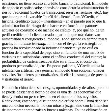
ocasiones, no tiene acceso al crédito bancario tradicional. El modelo
de negocio es sofisticado; además de considerar la administración de
riesgo tradicional (costos de transacción; reservas; seguros, etc.), hay
que incorporar la variable “perfil del cliente”. Para VCredit, el
historial crediticio quedó – literalmente - en el pasado por lo que la
administración del riesgo debe hacerse en función de patrones
actuales de consumo o de manejo de crédito. Y, por qué no, de un
perfil crediticio del cliente creado a partir de que más datos van
alimentando y corrigiendo el modelo. Todo sucede en tiempo real y
gracias al
machine learning
. Junto con el riesgo, la estrategia de
precios ha revolucionado la industria financiera; ya no está en
función de la capacidad de pago sino en función de una matriz de
variables tan sofisticadas como el análisis conductual del cliente; la
probabilidad de cartera irrecuperable en el futuro; el costo del
producto personalizado, etc. En pocas palabras, VCredit utiliza la
inteligencia artificial para generar el modelo transaccional, ofrecer
servicios financieros personalizados, diseñar la estrategia de precios
y gestionar el riesgo.
El modelo chino tiene sus riesgos, oportunidades y desafíos, pero no
se puede desdeñar el hecho de que es una de las economías que
tiene y tendrá un peso relevante en el mundo de los negocios.
Reflexionar, entender y discutir con ojo crítico sobre China debe ser
una condición necesaria, no con miras a juzgar sino con la intención
de incorporar aprendizajes y buenas prácticas. Es una obligación en