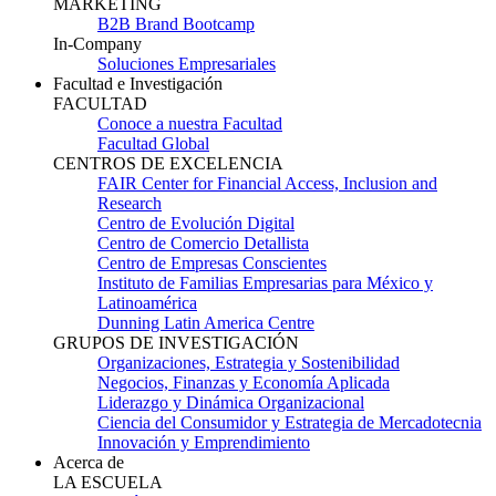
MARKETING
B2B Brand Bootcamp
In-Company
Soluciones Empresariales
Facultad e Investigación
FACULTAD
Conoce a nuestra Facultad
Facultad Global
CENTROS DE EXCELENCIA
FAIR Center for Financial Access, Inclusion and
Research
Centro de Evolución Digital
Centro de Comercio Detallista
Centro de Empresas Conscientes
Instituto de Familias Empresarias para México y
Latinoamérica
Dunning Latin America Centre
GRUPOS DE INVESTIGACIÓN
Organizaciones, Estrategia y Sostenibilidad
Negocios, Finanzas y Economía Aplicada
Liderazgo y Dinámica Organizacional
Ciencia del Consumidor y Estrategia de Mercadotecnia
Innovación y Emprendimiento
Acerca de
LA ESCUELA