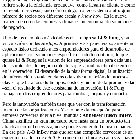
refiero solo a la eficiencia productiva, como llegan al cliente o como
reinventan procesos, sino cómo integran al ecosistema a otro gran
número de socios con diferente escala y
know how
. Es la nueva
manera de cómo las empresas chinas están encontrando soluciones
de negocio.
Uno de los ejemplos más icónicos es la empresa
Li & Fung
y su
vinculación con las
startup
s. A primera vista pareciera solamente un
espacio físico dedicado a los emprendedores para el desarrollo de
aplicaciones con soluciones específica. Todo lo contrario, lo que
quiere Li & Fung es la visión de los emprendedores para cada una
de las unidades de negocio mientras que la multinacional se enfoca
en la operación. El desarrollo de la plataforma digital, la utilización
de información basada en datos o la subcontratación de procesos
clave - que ha ahorrado tiempos, costos y mejorado la productividad
–son el resultado de este ecosistema de innovación. Li & Fung
trabaja con los emprendedores para cambiar, mejorar y competir.
Pero la innovación también tiene que ver con la transformación
interna de las organizaciones. Y esto no es la excepción para la
empresa cervecera líder a nivel mundial:
Anheuser-Busch InBev
.
China significa un gran mercado, pero hasta para un producto tan
atractivo como la cerveza, no se puede vender de la misma manera.
En ese país, A-B InBev más que ser una compañía cervecera es un
experto en cadena de
retail
. El comercio en línea es cada vez mayor