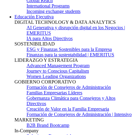
Global Reach
International Programs
Incoming exchange students
Educación Ejecutiva
DIGITAL TECHNOLOGY & DATA ANALYTICS
AI Generativa y disrupción digital en los Negocios |
EMERITUS
IA para Altos Directivos
SOSTENIBILIDAD
ESG y Finanzas Sostenibles para la Empresa
Finanzas para la sustentabilidad | EMERITUS
LIDERAZGO Y ESTRATEGIA
Advanced Management Program
Journey to Conscious Capitalism
Women Leading Organizations
GOBIERNO CORPORATIVO
Formación de Consejeros de Administración
Familias Empresarias Líderes
Gobernanza Climática para Consejeros y Altos
Directivos
Creación de Valor en la Familia Empresaria
Formación de Consejeros de Administración | Intensivo
MARKETING
B2B Brand Bootcamp
In-Company