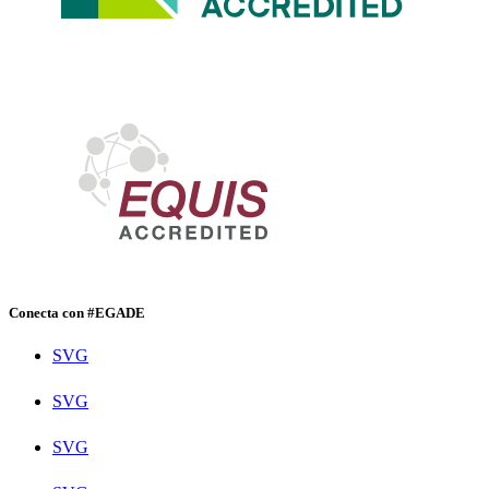
Conecta con #EGADE
SVG
SVG
SVG