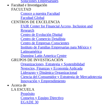
Soluciones Empresariales
Facultad e Investigación
FACULTAD
Conoce a nuestra Facultad
Facultad Global
CENTROS DE EXCELENCIA
FAIR Center for Financial Access, Inclusion and
Research
Centro de Evolución Digital
Centro de Comercio Detallista
Centro de Empresas Conscientes
Instituto de Familias Empresarias para México y
Latinoamérica
Dunning Latin America Centre
GRUPOS DE INVESTIGACIÓN
Organizaciones, Estrategia y Sostenibilidad
Negocios, Finanzas y Economía Aplicada
Liderazgo y Dinámica Organizacional
Ciencia del Consumidor y Estrategia de Mercadotecnia
Innovación y Emprendimiento
Acerca de
LA ESCUELA
Propósito
Consejos y Equipo Directivo
EGADE 30