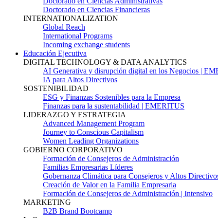
Doctorado en Ciencias Administrativas
Doctorado en Ciencias Financieras
INTERNATIONALIZATION
Global Reach
International Programs
Incoming exchange students
Educación Ejecutiva
DIGITAL TECHNOLOGY & DATA ANALYTICS
AI Generativa y disrupción digital en los Negocios | 
IA para Altos Directivos
SOSTENIBILIDAD
ESG y Finanzas Sostenibles para la Empresa
Finanzas para la sustentabilidad | EMERITUS
LIDERAZGO Y ESTRATEGIA
Advanced Management Program
Journey to Conscious Capitalism
Women Leading Organizations
GOBIERNO CORPORATIVO
Formación de Consejeros de Administración
Familias Empresarias Líderes
Gobernanza Climática para Consejeros y Altos Directivo
Creación de Valor en la Familia Empresaria
Formación de Consejeros de Administración | Intensivo
MARKETING
B2B Brand Bootcamp