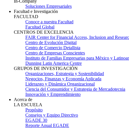
In-Company
Soluciones Empresariales
Facultad e Investigación
FACULTAD
Conoce a nuestra Facultad
Facultad Global
CENTROS DE EXCELENCIA
FAIR Center for Financial Access, Inclusion and Resear
Centro de Evolución Digital
Centro de Comercio Detallista
Centro de Empresas Conscientes
Instituto de Familias Empresarias para México y Latinoa
Dunning Latin America Centre
GRUPOS DE INVESTIGACIÓN
Organizaciones, Estrategia y Sostenibilidad
Negocios, Finanzas y Economía Aplicada
Liderazgo y Dinámica Organizacional
Ciencia del Consumidor y Estrategia de Mercadotecnia
Innovación y Emprendimiento
Acerca de
LA ESCUELA
Propósito
Consejos y Equipo Directivo
EGADE 30
Reporte Anual EGADE