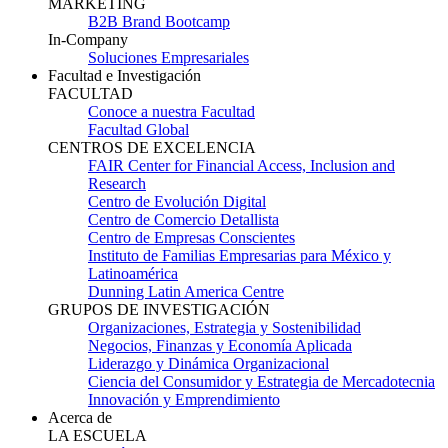
MARKETING
B2B Brand Bootcamp
In-Company
Soluciones Empresariales
Facultad e Investigación
FACULTAD
Conoce a nuestra Facultad
Facultad Global
CENTROS DE EXCELENCIA
FAIR Center for Financial Access, Inclusion and
Research
Centro de Evolución Digital
Centro de Comercio Detallista
Centro de Empresas Conscientes
Instituto de Familias Empresarias para México y
Latinoamérica
Dunning Latin America Centre
GRUPOS DE INVESTIGACIÓN
Organizaciones, Estrategia y Sostenibilidad
Negocios, Finanzas y Economía Aplicada
Liderazgo y Dinámica Organizacional
Ciencia del Consumidor y Estrategia de Mercadotecnia
Innovación y Emprendimiento
Acerca de
LA ESCUELA