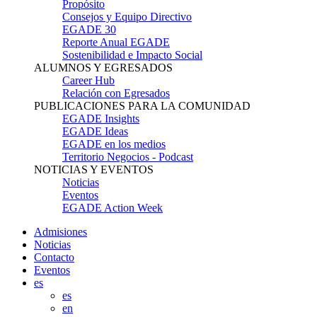
Propósito
Consejos y Equipo Directivo
EGADE 30
Reporte Anual EGADE
Sostenibilidad e Impacto Social
ALUMNOS Y EGRESADOS
Career Hub
Relación con Egresados
PUBLICACIONES PARA LA COMUNIDAD
EGADE Insights
EGADE Ideas
EGADE en los medios
Territorio Negocios - Podcast
NOTICIAS Y EVENTOS
Noticias
Eventos
EGADE Action Week
Admisiones
Noticias
Contacto
Eventos
es
es
en