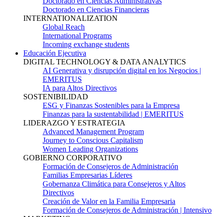
Doctorado en Ciencias Administrativas
Doctorado en Ciencias Financieras
INTERNATIONALIZATION
Global Reach
International Programs
Incoming exchange students
Educación Ejecutiva
DIGITAL TECHNOLOGY & DATA ANALYTICS
AI Generativa y disrupción digital en los Negocios |
EMERITUS
IA para Altos Directivos
SOSTENIBILIDAD
ESG y Finanzas Sostenibles para la Empresa
Finanzas para la sustentabilidad | EMERITUS
LIDERAZGO Y ESTRATEGIA
Advanced Management Program
Journey to Conscious Capitalism
Women Leading Organizations
GOBIERNO CORPORATIVO
Formación de Consejeros de Administración
Familias Empresarias Líderes
Gobernanza Climática para Consejeros y Altos
Directivos
Creación de Valor en la Familia Empresaria
Formación de Consejeros de Administración | Intensivo