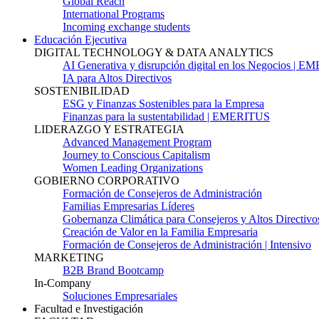
Global Reach
International Programs
Incoming exchange students
Educación Ejecutiva
DIGITAL TECHNOLOGY & DATA ANALYTICS
AI Generativa y disrupción digital en los Negocios | 
IA para Altos Directivos
SOSTENIBILIDAD
ESG y Finanzas Sostenibles para la Empresa
Finanzas para la sustentabilidad | EMERITUS
LIDERAZGO Y ESTRATEGIA
Advanced Management Program
Journey to Conscious Capitalism
Women Leading Organizations
GOBIERNO CORPORATIVO
Formación de Consejeros de Administración
Familias Empresarias Líderes
Gobernanza Climática para Consejeros y Altos Directivo
Creación de Valor en la Familia Empresaria
Formación de Consejeros de Administración | Intensivo
MARKETING
B2B Brand Bootcamp
In-Company
Soluciones Empresariales
Facultad e Investigación