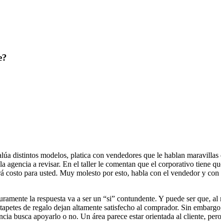
e?
úa distintos modelos, platica con vendedores que le hablan maravillas 
 la agencia a revisar. En el taller le comentan que el corporativo tiene q
endrá costo para usted. Muy molesto por esto, habla con el vendedor y con
eguramente la respuesta va a ser un “si” contundente. Y puede ser que, al 
s tapetes de regalo dejan altamente satisfecho al comprador. Sin embargo,
cia busca apoyarlo o no. Un área parece estar orientada al cliente, pero 