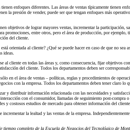
tienen enfoques diferentes. Las áreas de ventas típicamente tienen enfo
 tienen la presión de vender, puede ser que tengan enfoques más operativ
en objetivos de lograr mayores ventas, incrementar la participación, sati
ara promociones, entre otros, pero el área de producción, por ejemplo, ti
ión del cliente.
 está orientada al cliente? ¿Qué se puede hacer en caso de que no sea 
s ideas.
e al cliente en todas las áreas y, como consecuencia, fijar objetivos c
tisfacción del cliente. Todos los departamentos deben ser corresponsabl
ólo en el área de ventas – políticas, reglas y procedimientos de operac
negocios con la empresa. Todos los departamentos deben tener claro lo qu
ar y distribuir información relacionada con las necesidades y satisfacci
 interacción con el consumidor, llamadas de seguimiento post-compra o a
des y costosos estudios de mercado para obtener información del cliente
rmite incrementar la lealtad y las ventas de la empresa. Independienteme
e tiempo completo de la Escuela de Negocios del Tecnológico de Mont