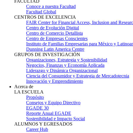
FACULTAD
Conoce a nuestra Facultad
Facultad Global
CENTROS DE EXCELENCIA
FAIR Center for Financial Access, Inclusion and Resear
Centro de Evolución Digital
Centro de Comercio Detallista
Centro de Empresas Conscientes
Instituto de Familias Empresarias para México y Latinoa
Dunning Latin America Centre
GRUPOS DE INVESTIGACIÓN
Organizaciones, Estrategia y Sostenibilidad
Negocios, Finanzas y Economía Aplicada
Liderazgo y Dinámica Organizacional
Ciencia del Consumidor y Estrategia de Mercadotecnia
Innovación y Emprendimiento
Acerca de
LA ESCUELA
Propósito
Consejos y Equipo Directivo
EGADE 30
Reporte Anual EGADE
Sostenibilidad e Impacto Social
ALUMNOS Y EGRESADOS
Career Hub