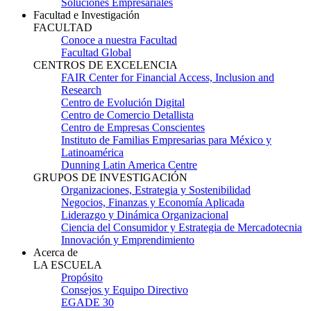
Soluciones Empresariales
Facultad e Investigación
FACULTAD
Conoce a nuestra Facultad
Facultad Global
CENTROS DE EXCELENCIA
FAIR Center for Financial Access, Inclusion and
Research
Centro de Evolución Digital
Centro de Comercio Detallista
Centro de Empresas Conscientes
Instituto de Familias Empresarias para México y
Latinoamérica
Dunning Latin America Centre
GRUPOS DE INVESTIGACIÓN
Organizaciones, Estrategia y Sostenibilidad
Negocios, Finanzas y Economía Aplicada
Liderazgo y Dinámica Organizacional
Ciencia del Consumidor y Estrategia de Mercadotecnia
Innovación y Emprendimiento
Acerca de
LA ESCUELA
Propósito
Consejos y Equipo Directivo
EGADE 30