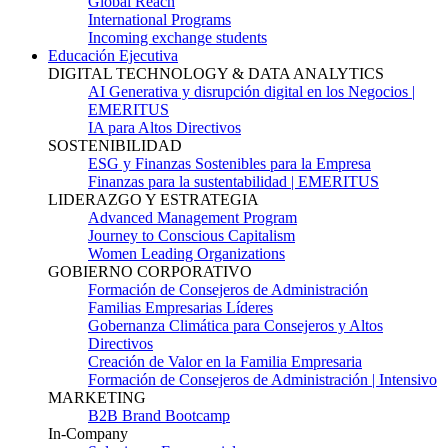
Global Reach
International Programs
Incoming exchange students
Educación Ejecutiva
DIGITAL TECHNOLOGY & DATA ANALYTICS
AI Generativa y disrupción digital en los Negocios |
EMERITUS
IA para Altos Directivos
SOSTENIBILIDAD
ESG y Finanzas Sostenibles para la Empresa
Finanzas para la sustentabilidad | EMERITUS
LIDERAZGO Y ESTRATEGIA
Advanced Management Program
Journey to Conscious Capitalism
Women Leading Organizations
GOBIERNO CORPORATIVO
Formación de Consejeros de Administración
Familias Empresarias Líderes
Gobernanza Climática para Consejeros y Altos
Directivos
Creación de Valor en la Familia Empresaria
Formación de Consejeros de Administración | Intensivo
MARKETING
B2B Brand Bootcamp
In-Company