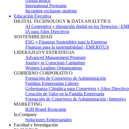
Global Reach
International Programs
Incoming exchange students
Educación Ejecutiva
DIGITAL TECHNOLOGY & DATA ANALYTICS
AI Generativa y disrupción digital en los Negocios | 
IA para Altos Directivos
SOSTENIBILIDAD
ESG y Finanzas Sostenibles para la Empresa
Finanzas para la sustentabilidad | EMERITUS
LIDERAZGO Y ESTRATEGIA
Advanced Management Program
Journey to Conscious Capitalism
Women Leading Organizations
GOBIERNO CORPORATIVO
Formación de Consejeros de Administración
Familias Empresarias Líderes
Gobernanza Climática para Consejeros y Altos Directivo
Creación de Valor en la Familia Empresaria
Formación de Consejeros de Administración | Intensivo
MARKETING
B2B Brand Bootcamp
In-Company
Soluciones Empresariales
Facultad e Investigación