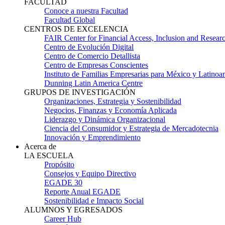
FACULTAD
Conoce a nuestra Facultad
Facultad Global
CENTROS DE EXCELENCIA
FAIR Center for Financial Access, Inclusion and Resear
Centro de Evolución Digital
Centro de Comercio Detallista
Centro de Empresas Conscientes
Instituto de Familias Empresarias para México y Latinoa
Dunning Latin America Centre
GRUPOS DE INVESTIGACIÓN
Organizaciones, Estrategia y Sostenibilidad
Negocios, Finanzas y Economía Aplicada
Liderazgo y Dinámica Organizacional
Ciencia del Consumidor y Estrategia de Mercadotecnia
Innovación y Emprendimiento
Acerca de
LA ESCUELA
Propósito
Consejos y Equipo Directivo
EGADE 30
Reporte Anual EGADE
Sostenibilidad e Impacto Social
ALUMNOS Y EGRESADOS
Career Hub