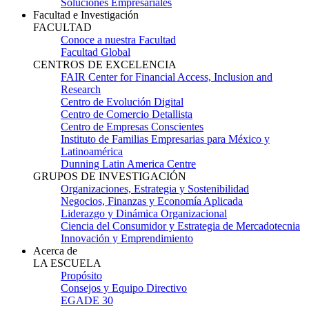
Soluciones Empresariales
Facultad e Investigación
FACULTAD
Conoce a nuestra Facultad
Facultad Global
CENTROS DE EXCELENCIA
FAIR Center for Financial Access, Inclusion and
Research
Centro de Evolución Digital
Centro de Comercio Detallista
Centro de Empresas Conscientes
Instituto de Familias Empresarias para México y
Latinoamérica
Dunning Latin America Centre
GRUPOS DE INVESTIGACIÓN
Organizaciones, Estrategia y Sostenibilidad
Negocios, Finanzas y Economía Aplicada
Liderazgo y Dinámica Organizacional
Ciencia del Consumidor y Estrategia de Mercadotecnia
Innovación y Emprendimiento
Acerca de
LA ESCUELA
Propósito
Consejos y Equipo Directivo
EGADE 30