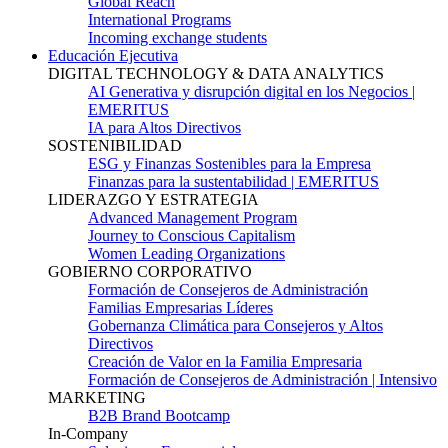
Global Reach
International Programs
Incoming exchange students
Educación Ejecutiva
DIGITAL TECHNOLOGY & DATA ANALYTICS
AI Generativa y disrupción digital en los Negocios |
EMERITUS
IA para Altos Directivos
SOSTENIBILIDAD
ESG y Finanzas Sostenibles para la Empresa
Finanzas para la sustentabilidad | EMERITUS
LIDERAZGO Y ESTRATEGIA
Advanced Management Program
Journey to Conscious Capitalism
Women Leading Organizations
GOBIERNO CORPORATIVO
Formación de Consejeros de Administración
Familias Empresarias Líderes
Gobernanza Climática para Consejeros y Altos
Directivos
Creación de Valor en la Familia Empresaria
Formación de Consejeros de Administración | Intensivo
MARKETING
B2B Brand Bootcamp
In-Company