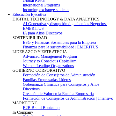
Global Reach
International Programs
Incoming exchange students
Educación Ejecutiva
DIGITAL TECHNOLOGY & DATA ANALYTICS
AI Generativa y disrupción digital en los Negocios |
EMERITUS
IA para Altos Directivos
SOSTENIBILIDAD
ESG y Finanzas Sostenibles para la Empresa
Finanzas para la sustentabilidad | EMERITUS
LIDERAZGO Y ESTRATEGIA
Advanced Management Program
Journey to Conscious Capitalism
Women Leading Organizations
GOBIERNO CORPORATIVO
Formación de Consejeros de Administración
Familias Empresarias Líderes
Gobernanza Climática para Consejeros y Altos
Directivos
Creación de Valor en la Familia Empresaria
Formación de Consejeros de Administración | Intensivo
MARKETING
B2B Brand Bootcamp
In-Company