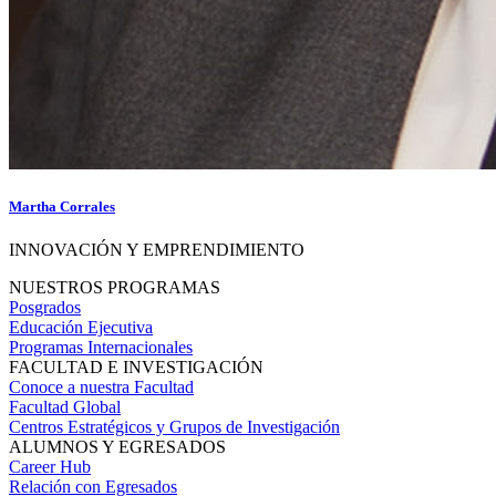
Martha Corrales
INNOVACIÓN Y EMPRENDIMIENTO
NUESTROS PROGRAMAS
Posgrados
Educación Ejecutiva
Programas Internacionales
FACULTAD E INVESTIGACIÓN
Conoce a nuestra Facultad
Facultad Global
Centros Estratégicos y Grupos de Investigación
ALUMNOS Y EGRESADOS
Career Hub
Relación con Egresados