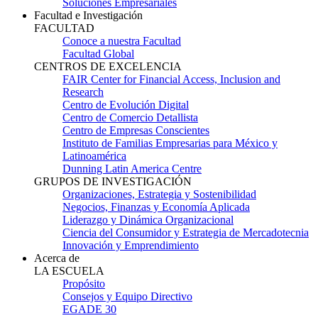
Soluciones Empresariales
Facultad e Investigación
FACULTAD
Conoce a nuestra Facultad
Facultad Global
CENTROS DE EXCELENCIA
FAIR Center for Financial Access, Inclusion and
Research
Centro de Evolución Digital
Centro de Comercio Detallista
Centro de Empresas Conscientes
Instituto de Familias Empresarias para México y
Latinoamérica
Dunning Latin America Centre
GRUPOS DE INVESTIGACIÓN
Organizaciones, Estrategia y Sostenibilidad
Negocios, Finanzas y Economía Aplicada
Liderazgo y Dinámica Organizacional
Ciencia del Consumidor y Estrategia de Mercadotecnia
Innovación y Emprendimiento
Acerca de
LA ESCUELA
Propósito
Consejos y Equipo Directivo
EGADE 30