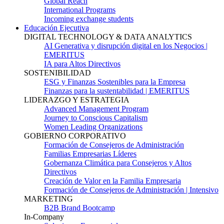
Global Reach
International Programs
Incoming exchange students
Educación Ejecutiva
DIGITAL TECHNOLOGY & DATA ANALYTICS
AI Generativa y disrupción digital en los Negocios |
EMERITUS
IA para Altos Directivos
SOSTENIBILIDAD
ESG y Finanzas Sostenibles para la Empresa
Finanzas para la sustentabilidad | EMERITUS
LIDERAZGO Y ESTRATEGIA
Advanced Management Program
Journey to Conscious Capitalism
Women Leading Organizations
GOBIERNO CORPORATIVO
Formación de Consejeros de Administración
Familias Empresarias Líderes
Gobernanza Climática para Consejeros y Altos
Directivos
Creación de Valor en la Familia Empresaria
Formación de Consejeros de Administración | Intensivo
MARKETING
B2B Brand Bootcamp
In-Company