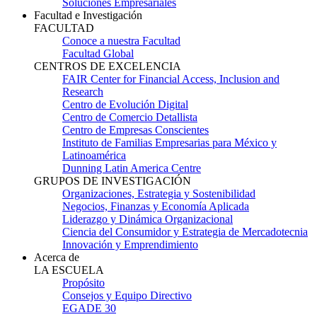
Soluciones Empresariales
Facultad e Investigación
FACULTAD
Conoce a nuestra Facultad
Facultad Global
CENTROS DE EXCELENCIA
FAIR Center for Financial Access, Inclusion and
Research
Centro de Evolución Digital
Centro de Comercio Detallista
Centro de Empresas Conscientes
Instituto de Familias Empresarias para México y
Latinoamérica
Dunning Latin America Centre
GRUPOS DE INVESTIGACIÓN
Organizaciones, Estrategia y Sostenibilidad
Negocios, Finanzas y Economía Aplicada
Liderazgo y Dinámica Organizacional
Ciencia del Consumidor y Estrategia de Mercadotecnia
Innovación y Emprendimiento
Acerca de
LA ESCUELA
Propósito
Consejos y Equipo Directivo
EGADE 30