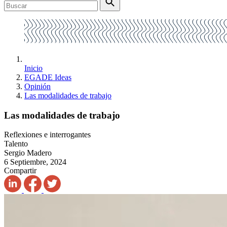
Inicio
EGADE Ideas
Opinión
Las modalidades de trabajo
Las modalidades de trabajo
Reflexiones e interrogantes
Talento
Sergio Madero
6 Septiembre, 2024
Compartir