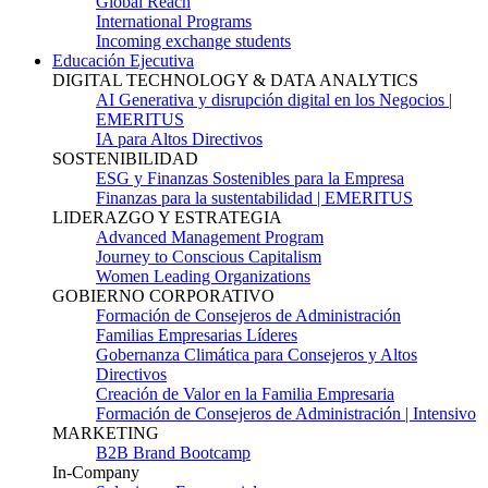
Global Reach
International Programs
Incoming exchange students
Educación Ejecutiva
DIGITAL TECHNOLOGY & DATA ANALYTICS
AI Generativa y disrupción digital en los Negocios |
EMERITUS
IA para Altos Directivos
SOSTENIBILIDAD
ESG y Finanzas Sostenibles para la Empresa
Finanzas para la sustentabilidad | EMERITUS
LIDERAZGO Y ESTRATEGIA
Advanced Management Program
Journey to Conscious Capitalism
Women Leading Organizations
GOBIERNO CORPORATIVO
Formación de Consejeros de Administración
Familias Empresarias Líderes
Gobernanza Climática para Consejeros y Altos
Directivos
Creación de Valor en la Familia Empresaria
Formación de Consejeros de Administración | Intensivo
MARKETING
B2B Brand Bootcamp
In-Company