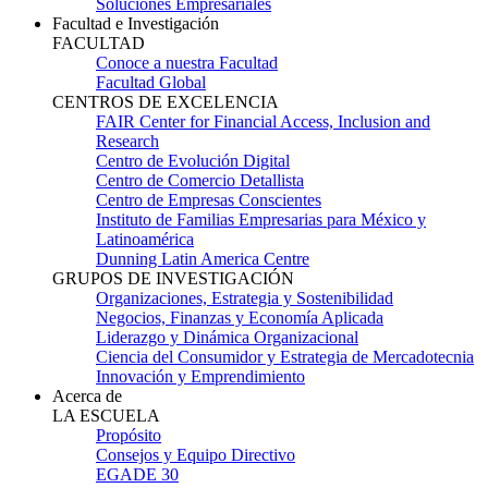
Soluciones Empresariales
Facultad e Investigación
FACULTAD
Conoce a nuestra Facultad
Facultad Global
CENTROS DE EXCELENCIA
FAIR Center for Financial Access, Inclusion and
Research
Centro de Evolución Digital
Centro de Comercio Detallista
Centro de Empresas Conscientes
Instituto de Familias Empresarias para México y
Latinoamérica
Dunning Latin America Centre
GRUPOS DE INVESTIGACIÓN
Organizaciones, Estrategia y Sostenibilidad
Negocios, Finanzas y Economía Aplicada
Liderazgo y Dinámica Organizacional
Ciencia del Consumidor y Estrategia de Mercadotecnia
Innovación y Emprendimiento
Acerca de
LA ESCUELA
Propósito
Consejos y Equipo Directivo
EGADE 30