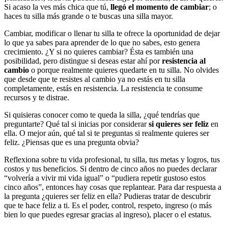
Si acaso la ves más chica que tú,
llegó el momento de cambiar
; o
haces tu silla más grande o te buscas una silla mayor.
Cambiar, modificar o llenar tu silla te ofrece la oportunidad de dejar
lo que ya sabes para aprender de lo que no sabes, esto genera
crecimiento. ¿Y si no quieres cambiar? Ésta es también una
posibilidad, pero distingue si deseas estar ahí por
resistencia al
cambio
o porque realmente quieres quedarte en tu silla. No olvides
que desde que te resistes al cambio ya no estás en tu silla
completamente, estás en resistencia. La resistencia te consume
recursos y te distrae.
Si quisieras conocer como te queda la silla, ¿qué tendrías que
preguntarte? Qué tal si inicias por considerar
si quieres ser feliz
en
ella. O mejor aún, qué tal si te preguntas si realmente quieres ser
feliz. ¿Piensas que es una pregunta obvia?
Reflexiona sobre tu vida profesional, tu silla, tus metas y logros, tus
costos y tus beneficios. Si dentro de cinco años no puedes declarar
“volvería a vivir mi vida igual” o “pudiera repetir gustoso estos
cinco años”, entonces hay cosas que replantear. Para dar respuesta a
la pregunta ¿quieres ser feliz en ella? Pudieras tratar de descubrir
que te hace feliz a ti. Es el poder, control, respeto, ingreso (o más
bien lo que puedes egresar gracias al ingreso), placer o el estatus.