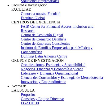
Soluciones Empresariales
Facultad e Investigación
FACULTAD
Conoce a nuestra Facultad
Facultad Global
CENTROS DE EXCELENCIA
FAIR Center for Financial Access, Inclusion and
Research
Centro de Evolución Digital
Centro de Comercio Detallista
Centro de Empresas Conscientes
Instituto de Familias Empresarias para México y
Latinoamérica
Dunning Latin America Centre
GRUPOS DE INVESTIGACIÓN
Organizaciones, Estrategia y Sostenibilidad
Negocios, Finanzas y Economía Aplicada
Liderazgo y Dinámica Organizacional
Ciencia del Consumidor y Estrategia de Mercadotecnia
Innovación y Emprendimiento
Acerca de
LA ESCUELA
Propósito
Consejos y Equipo Directivo
EGADE 30