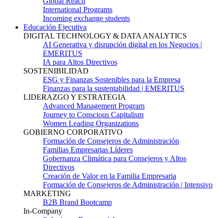
Global Reach
International Programs
Incoming exchange students
Educación Ejecutiva
DIGITAL TECHNOLOGY & DATA ANALYTICS
AI Generativa y disrupción digital en los Negocios |
EMERITUS
IA para Altos Directivos
SOSTENIBILIDAD
ESG y Finanzas Sostenibles para la Empresa
Finanzas para la sustentabilidad | EMERITUS
LIDERAZGO Y ESTRATEGIA
Advanced Management Program
Journey to Conscious Capitalism
Women Leading Organizations
GOBIERNO CORPORATIVO
Formación de Consejeros de Administración
Familias Empresarias Líderes
Gobernanza Climática para Consejeros y Altos
Directivos
Creación de Valor en la Familia Empresaria
Formación de Consejeros de Administración | Intensivo
MARKETING
B2B Brand Bootcamp
In-Company