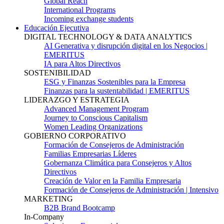
Global Reach
International Programs
Incoming exchange students
Educación Ejecutiva
DIGITAL TECHNOLOGY & DATA ANALYTICS
AI Generativa y disrupción digital en los Negocios |
EMERITUS
IA para Altos Directivos
SOSTENIBILIDAD
ESG y Finanzas Sostenibles para la Empresa
Finanzas para la sustentabilidad | EMERITUS
LIDERAZGO Y ESTRATEGIA
Advanced Management Program
Journey to Conscious Capitalism
Women Leading Organizations
GOBIERNO CORPORATIVO
Formación de Consejeros de Administración
Familias Empresarias Líderes
Gobernanza Climática para Consejeros y Altos
Directivos
Creación de Valor en la Familia Empresaria
Formación de Consejeros de Administración | Intensivo
MARKETING
B2B Brand Bootcamp
In-Company