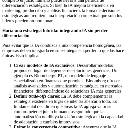
completo el juicio humano puede llevar a una pérdida de
diferenciación estratégica. Si bien la IA mejora la eficiencia en
marketing, producción y análisis financiero, la toma de decisiones
estratégicas aún requiere una interpretación contextual que sólo los
líderes pueden proporcionar.
Hacia una estrategia híbrida: integrando IA sin perder
diferenciación
Para evitar que la IA conduzca a una competencia homogénea, las
empresas deben integrarla en su estrategia sin perder lo que las hace
únicas. Esto implica:
Crear modelos de IA exclusivos
: Desarrollar modelos
propios en lugar de depender de soluciones genéricas. Un
ejemplo es BloombergGPT, un modelo de lenguaje
especializado en finanzas que permite a Bloomberg ofrecer
análisis avanzados y automatización estratégica en mercados
financieros, diferenciándose de soluciones IA más generales.
Definir
trade-offs
claros
: La IA debe complementar la
estrategia existente en lugar de intentar abarcarlo todo. Es
fundamental decidir en qué áreas la IA agrega valor sin
comprometer el juicio humano, asegurando que la
automatización no diluya la visión estratégica ni la capacidad
de adaptación a cambios imprevistos.
Evitar la convergencia competitiva
: Asegurar que la IA