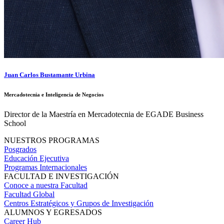
Juan Carlos Bustamante Urbina
Mercadotecnia e Inteligencia de Negocios
Director de la Maestría en Mercadotecnia de EGADE Business
School
NUESTROS PROGRAMAS
Posgrados
Educación Ejecutiva
Programas Internacionales
FACULTAD E INVESTIGACIÓN
Conoce a nuestra Facultad
Facultad Global
Centros Estratégicos y Grupos de Investigación
ALUMNOS Y EGRESADOS
Career Hub