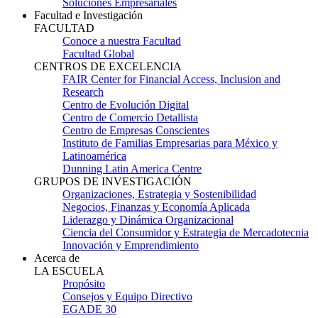
Soluciones Empresariales
Facultad e Investigación
FACULTAD
Conoce a nuestra Facultad
Facultad Global
CENTROS DE EXCELENCIA
FAIR Center for Financial Access, Inclusion and
Research
Centro de Evolución Digital
Centro de Comercio Detallista
Centro de Empresas Conscientes
Instituto de Familias Empresarias para México y
Latinoamérica
Dunning Latin America Centre
GRUPOS DE INVESTIGACIÓN
Organizaciones, Estrategia y Sostenibilidad
Negocios, Finanzas y Economía Aplicada
Liderazgo y Dinámica Organizacional
Ciencia del Consumidor y Estrategia de Mercadotecnia
Innovación y Emprendimiento
Acerca de
LA ESCUELA
Propósito
Consejos y Equipo Directivo
EGADE 30