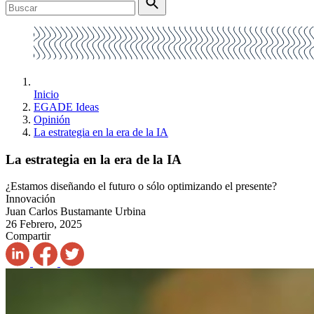
Inicio
EGADE Ideas
Opinión
La estrategia en la era de la IA
La estrategia en la era de la IA
¿Estamos diseñando el futuro o sólo optimizando el presente?
Innovación
Juan Carlos Bustamante Urbina
26 Febrero, 2025
Compartir