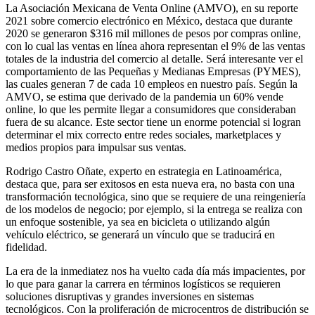
La Asociación Mexicana de Venta Online (AMVO), en su reporte
2021 sobre comercio electrónico en México, destaca que durante
2020 se generaron $316 mil millones de pesos por compras online,
con lo cual las ventas en línea ahora representan el 9% de las ventas
totales de la industria del comercio al detalle. Será interesante ver el
comportamiento de las Pequeñas y Medianas Empresas (PYMES),
las cuales generan 7 de cada 10 empleos en nuestro país. Según la
AMVO, se estima que derivado de la pandemia un 60% vende
online, lo que les permite llegar a consumidores que consideraban
fuera de su alcance. Este sector tiene un enorme potencial si logran
determinar el mix correcto entre redes sociales, marketplaces y
medios propios para impulsar sus ventas.
Rodrigo Castro Oñate, experto en estrategia en Latinoamérica,
destaca que, para ser exitosos en esta nueva era, no basta con una
transformación tecnológica, sino que se requiere de una reingeniería
de los modelos de negocio; por ejemplo, si la entrega se realiza con
un enfoque sostenible, ya sea en bicicleta o utilizando algún
vehículo eléctrico, se generará un vínculo que se traducirá en
fidelidad.
La era de la inmediatez nos ha vuelto cada día más impacientes, por
lo que para ganar la carrera en términos logísticos se requieren
soluciones disruptivas y grandes inversiones en sistemas
tecnológicos. Con la proliferación de microcentros de distribución se