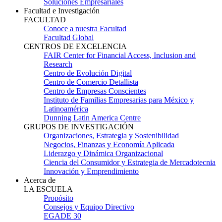
Soluciones Empresariales
Facultad e Investigación
FACULTAD
Conoce a nuestra Facultad
Facultad Global
CENTROS DE EXCELENCIA
FAIR Center for Financial Access, Inclusion and
Research
Centro de Evolución Digital
Centro de Comercio Detallista
Centro de Empresas Conscientes
Instituto de Familias Empresarias para México y
Latinoamérica
Dunning Latin America Centre
GRUPOS DE INVESTIGACIÓN
Organizaciones, Estrategia y Sostenibilidad
Negocios, Finanzas y Economía Aplicada
Liderazgo y Dinámica Organizacional
Ciencia del Consumidor y Estrategia de Mercadotecnia
Innovación y Emprendimiento
Acerca de
LA ESCUELA
Propósito
Consejos y Equipo Directivo
EGADE 30