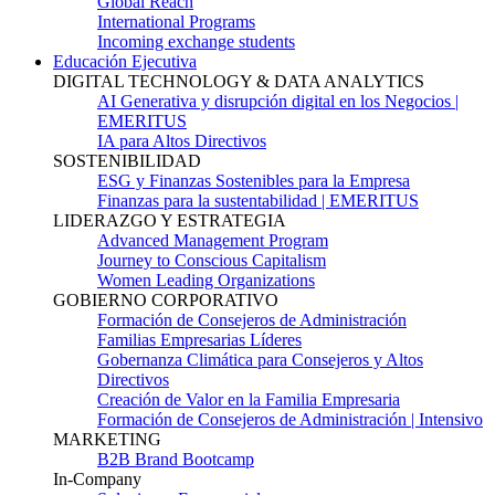
Global Reach
International Programs
Incoming exchange students
Educación Ejecutiva
DIGITAL TECHNOLOGY & DATA ANALYTICS
AI Generativa y disrupción digital en los Negocios |
EMERITUS
IA para Altos Directivos
SOSTENIBILIDAD
ESG y Finanzas Sostenibles para la Empresa
Finanzas para la sustentabilidad | EMERITUS
LIDERAZGO Y ESTRATEGIA
Advanced Management Program
Journey to Conscious Capitalism
Women Leading Organizations
GOBIERNO CORPORATIVO
Formación de Consejeros de Administración
Familias Empresarias Líderes
Gobernanza Climática para Consejeros y Altos
Directivos
Creación de Valor en la Familia Empresaria
Formación de Consejeros de Administración | Intensivo
MARKETING
B2B Brand Bootcamp
In-Company