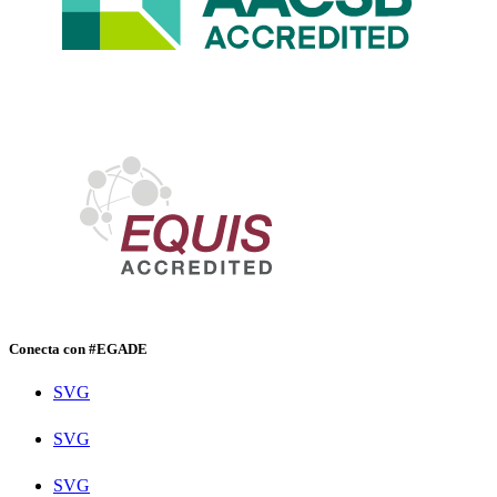
Conecta con #EGADE
SVG
SVG
SVG