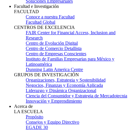
Soluciones Empresariales
Facultad e Investigación
FACULTAD
Conoce a nuestra Facultad
Facultad Global
CENTROS DE EXCELENCIA
FAIR Center for Financial Access, Inclusion and
Research
Centro de Evolución Digital
Centro de Comercio Detallista
Centro de Empresas Conscientes
Instituto de Familias Empresarias para México y
Latinoamérica
Dunning Latin America Centre
GRUPOS DE INVESTIGACIÓN
Organizaciones, Estrategia y Sostenibilidad
Negocios, Finanzas y Economía Aplicada
Liderazgo y Dinámica Organizacional
Ciencia del Consumidor y Estrategia de Mercadotecnia
Innovación y Emprendimiento
Acerca de
LA ESCUELA
Propósito
Consejos y Equipo Directivo
EGADE 30