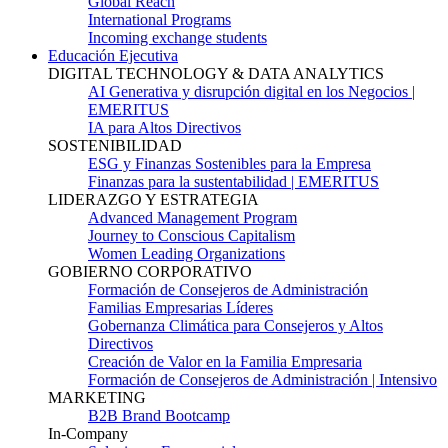
Global Reach
International Programs
Incoming exchange students
Educación Ejecutiva
DIGITAL TECHNOLOGY & DATA ANALYTICS
AI Generativa y disrupción digital en los Negocios |
EMERITUS
IA para Altos Directivos
SOSTENIBILIDAD
ESG y Finanzas Sostenibles para la Empresa
Finanzas para la sustentabilidad | EMERITUS
LIDERAZGO Y ESTRATEGIA
Advanced Management Program
Journey to Conscious Capitalism
Women Leading Organizations
GOBIERNO CORPORATIVO
Formación de Consejeros de Administración
Familias Empresarias Líderes
Gobernanza Climática para Consejeros y Altos
Directivos
Creación de Valor en la Familia Empresaria
Formación de Consejeros de Administración | Intensivo
MARKETING
B2B Brand Bootcamp
In-Company