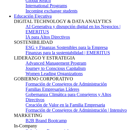
Global Reach
International Programs
Incoming exchange students
Educación Ejecutiva
DIGITAL TECHNOLOGY & DATA ANALYTICS
AI Generativa y disrupción digital en los Negocios |
EMERITUS
IA para Altos Directivos
SOSTENIBILIDAD
ESG y Finanzas Sostenibles para la Empresa
Finanzas para la sustentabilidad | EMERITUS
LIDERAZGO Y ESTRATEGIA
Advanced Management Program
Journey to Conscious Capitalism
Women Leading Organizations
GOBIERNO CORPORATIVO
Formación de Consejeros de Administración
Familias Empresarias Líderes
Gobernanza Climática para Consejeros y Altos
Directivos
Creación de Valor en la Familia Empresaria
Formación de Consejeros de Administración | Intensivo
MARKETING
B2B Brand Bootcamp
In-Company