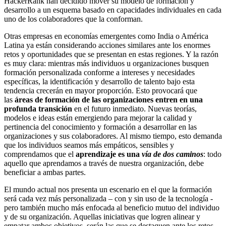
HackerRank han decidido mover su modelo de formación y
desarrollo a un esquema basado en capacidades individuales en cada
uno de los colaboradores que la conforman.
Otras empresas en economías emergentes como India o América
Latina ya están considerando acciones similares ante los enormes
retos y oportunidades que se presentan en estas regiones. Y la razón
es muy clara: mientras más individuos u organizaciones busquen
formación personalizada conforme a intereses y necesidades
específicas, la identificación y desarrollo de talento bajo esta
tendencia crecerán en mayor proporción. Esto provocará que
las
áreas de formación de las organizaciones entren en una
profunda transición
en el futuro inmediato. Nuevas teorías,
modelos e ideas están emergiendo para mejorar la calidad y
pertinencia del conocimiento y formación a desarrollar en las
organizaciones y sus colaboradores. Al mismo tiempo, esto demanda
que los individuos seamos más empáticos, sensibles y
comprendamos que el
aprendizaje es una
vía de dos caminos
: todo
aquello que aprendamos a través de nuestra organización, debe
beneficiar a ambas partes.
El mundo actual nos presenta un escenario en el que la formación
será cada vez más personalizada – con y sin uso de la tecnología -
pero también mucho más enfocada al beneficio mutuo del individuo
y de su organización. Aquellas iniciativas que logren alinear y
empatar ambos objetivos, serán las que se destaquen ante los retos