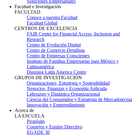
Soluciones Empresariales
Facultad e Investigación
FACULTAD
Conoce a nuestra Facultad
Facultad Global
CENTROS DE EXCELENCIA
FAIR Center for Financial Access, Inclusion and
Research
Centro de Evolución Digital
Centro de Comercio Detallista
Centro de Empresas Conscientes
Instituto de Familias Empresarias para México y
Latinoamérica
Dunning Latin America Centre
GRUPOS DE INVESTIGACIÓN
Organizaciones, Estrategia y Sostenibilidad
Negocios, Finanzas y Economía Aplicada
Liderazgo y Dinámica Organizacional
Ciencia del Consumidor y Estrategia de Mercadotecnia
Innovación y Emprendimiento
Acerca de
LA ESCUELA
Propósito
Consejos y Equipo Directivo
EGADE 30