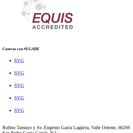
Conecta con #EGADE
SVG
SVG
SVG
SVG
SVG
Rufino Tamayo y Av. Eugenio Garza Lagüera, Valle Oriente, 66269
San Pedro Garza García, N.L.