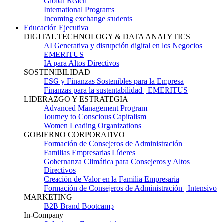
Global Reach
International Programs
Incoming exchange students
Educación Ejecutiva
DIGITAL TECHNOLOGY & DATA ANALYTICS
AI Generativa y disrupción digital en los Negocios |
EMERITUS
IA para Altos Directivos
SOSTENIBILIDAD
ESG y Finanzas Sostenibles para la Empresa
Finanzas para la sustentabilidad | EMERITUS
LIDERAZGO Y ESTRATEGIA
Advanced Management Program
Journey to Conscious Capitalism
Women Leading Organizations
GOBIERNO CORPORATIVO
Formación de Consejeros de Administración
Familias Empresarias Líderes
Gobernanza Climática para Consejeros y Altos
Directivos
Creación de Valor en la Familia Empresaria
Formación de Consejeros de Administración | Intensivo
MARKETING
B2B Brand Bootcamp
In-Company