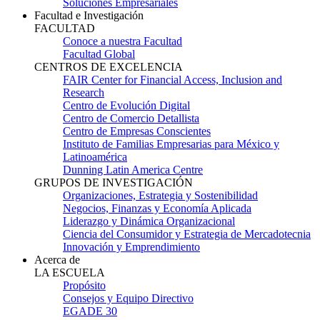
Soluciones Empresariales
Facultad e Investigación
FACULTAD
Conoce a nuestra Facultad
Facultad Global
CENTROS DE EXCELENCIA
FAIR Center for Financial Access, Inclusion and
Research
Centro de Evolución Digital
Centro de Comercio Detallista
Centro de Empresas Conscientes
Instituto de Familias Empresarias para México y
Latinoamérica
Dunning Latin America Centre
GRUPOS DE INVESTIGACIÓN
Organizaciones, Estrategia y Sostenibilidad
Negocios, Finanzas y Economía Aplicada
Liderazgo y Dinámica Organizacional
Ciencia del Consumidor y Estrategia de Mercadotecnia
Innovación y Emprendimiento
Acerca de
LA ESCUELA
Propósito
Consejos y Equipo Directivo
EGADE 30