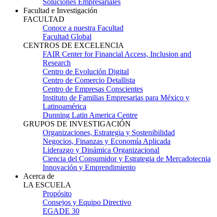
Soluciones Empresariales
Facultad e Investigación
FACULTAD
Conoce a nuestra Facultad
Facultad Global
CENTROS DE EXCELENCIA
FAIR Center for Financial Access, Inclusion and
Research
Centro de Evolución Digital
Centro de Comercio Detallista
Centro de Empresas Conscientes
Instituto de Familias Empresarias para México y
Latinoamérica
Dunning Latin America Centre
GRUPOS DE INVESTIGACIÓN
Organizaciones, Estrategia y Sostenibilidad
Negocios, Finanzas y Economía Aplicada
Liderazgo y Dinámica Organizacional
Ciencia del Consumidor y Estrategia de Mercadotecnia
Innovación y Emprendimiento
Acerca de
LA ESCUELA
Propósito
Consejos y Equipo Directivo
EGADE 30