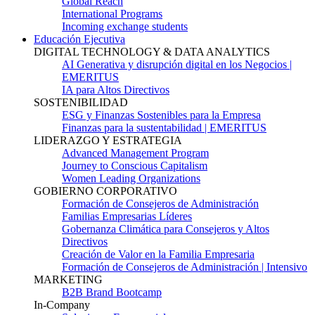
Global Reach
International Programs
Incoming exchange students
Educación Ejecutiva
DIGITAL TECHNOLOGY & DATA ANALYTICS
AI Generativa y disrupción digital en los Negocios |
EMERITUS
IA para Altos Directivos
SOSTENIBILIDAD
ESG y Finanzas Sostenibles para la Empresa
Finanzas para la sustentabilidad | EMERITUS
LIDERAZGO Y ESTRATEGIA
Advanced Management Program
Journey to Conscious Capitalism
Women Leading Organizations
GOBIERNO CORPORATIVO
Formación de Consejeros de Administración
Familias Empresarias Líderes
Gobernanza Climática para Consejeros y Altos
Directivos
Creación de Valor en la Familia Empresaria
Formación de Consejeros de Administración | Intensivo
MARKETING
B2B Brand Bootcamp
In-Company