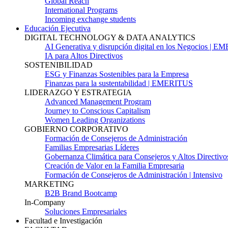
Global Reach
International Programs
Incoming exchange students
Educación Ejecutiva
DIGITAL TECHNOLOGY & DATA ANALYTICS
AI Generativa y disrupción digital en los Negocios | 
IA para Altos Directivos
SOSTENIBILIDAD
ESG y Finanzas Sostenibles para la Empresa
Finanzas para la sustentabilidad | EMERITUS
LIDERAZGO Y ESTRATEGIA
Advanced Management Program
Journey to Conscious Capitalism
Women Leading Organizations
GOBIERNO CORPORATIVO
Formación de Consejeros de Administración
Familias Empresarias Líderes
Gobernanza Climática para Consejeros y Altos Directivo
Creación de Valor en la Familia Empresaria
Formación de Consejeros de Administración | Intensivo
MARKETING
B2B Brand Bootcamp
In-Company
Soluciones Empresariales
Facultad e Investigación