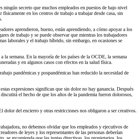
No es ningún secreto que muchos empleados en puestos de bajo nivel
físicamente en los centros de trabajo a trabajar desde casa, sin
s.
mpleadores aprendieron, bueno, están aprendiendo, a cómo apoyar a los
ares de trabajo y se puede observar que mientras los trabajadores
mas laborales y el trabajo híbrido, sin embargo, en ocasiones se
s a la semana. En la mayoría de los países de la OCDE, la semana
uneradas y en algunos casos con efectos en la salud física.
eletrabajo pandémicas y pospandémicas han reducido la necesidad de
, estas expresiones significan que sin dolor no hay ganancia. Después
 discutirá el hecho de que los años de la pandemia fueron dolorosos,
dolor del encierro y otras restricciones nos obligaron a ser creativos.
e trabajadora, no debemos olvidar que los empleados y ejecutivos de
creadores de leyes y los representantes de las personas deberían
, se recomienda que las juntas directivas, los propietarios, los