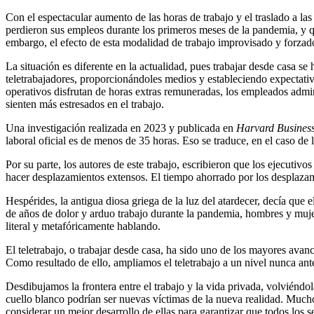
Con el espectacular aumento de las horas de trabajo y el traslado a la
perdieron sus empleos durante los primeros meses de la pandemia, y que
embargo, el efecto de esta modalidad de trabajo improvisado y forza
La situación es diferente en la actualidad, pues trabajar desde casa s
teletrabajadores, proporcionándoles medios y estableciendo expectativ
operativos disfrutan de horas extras remuneradas, los empleados admini
sienten más estresados en el trabajo.
Una investigación realizada en 2023 y publicada en
Harvard Busines
laboral oficial es de menos de 35 horas. Eso se traduce, en el caso de
Por su parte, los autores de este trabajo, escribieron que los ejecut
hacer desplazamientos extensos. El tiempo ahorrado por los desplazamie
Hespérides, la antigua diosa griega de la luz del atardecer, decía que
de años de dolor y arduo trabajo durante la pandemia, hombres y mujer
literal y metafóricamente hablando.
El teletrabajo, o trabajar desde casa, ha sido uno de los mayores avan
Como resultado de ello, ampliamos el teletrabajo a un nivel nunca ant
Desdibujamos la frontera entre el trabajo y la vida privada, volviéndo
cuello blanco podrían ser nuevas víctimas de la nueva realidad. Muchos
considerar un mejor desarrollo de ellas para garantizar que todos los s