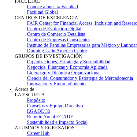
FACULTAD
Conoce a nuestra Facultad
Facultad Global
CENTROS DE EXCELENCIA
FAIR Center for Financial Access, Inclusion and Resear
Centro de Evolución Digital
Centro de Comercio Detallista
Centro de Empresas Conscientes
Instituto de Familias Empresarias para México y Latinoa
Dunning Latin America Centre
GRUPOS DE INVESTIGACIÓN
Organizaciones, Estrategia y Sostenibilidad
Negocios, Finanzas y Economía Aplicada
Liderazgo y Dinámica Organizacional
Ciencia del Consumidor y Estrategia de Mercadotecnia
Innovación y Emprendimiento
Acerca de
LA ESCUELA
Propósito
Consejos y Equipo Directivo
EGADE 30
Reporte Anual EGADE
Sostenibilidad e Impacto Social
ALUMNOS Y EGRESADOS
Career Hub