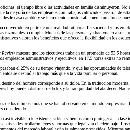
s oficinas, el tiempo libre o las actividades en familia disminuyeron. 
 la mayoría de los empleados con trabajos calificados pasaron de estar 
do desde casa cambió y se incrementó considerablemente un año despué
e ha convertido en parte de una realidad rutinaria. La sociedad y los e
as razonables a cumplir. Muchas de las personas ya han vuelto a sus lug
strativos valoran los beneficios que ofrece la flexibilidad en los esque
s Review
muestra que los ejecutivos trabajan un promedio de 53,5 hora
 los empleados administrativos y ejecutivos, en 17,5 horas extras no rem
ivos pasaban el 25% de su tiempo viajando, y que las oportunidades de t
ntos se destinó al trabajo más que a la vida familiar o personal.
 el destino del hombre corresponde a su dolor. En la traducción moderna
es hoy pueden disfrutar de la luz y la tranquilidad del atardecer. Nadie
ces de los últimos años que se han observado en el mundo empresarial. El 
es considerado.
la casi invisible o inexistente, si bien sabemos cómo proteger a la clas
 países desarrollaron leyes y normas que legalizan el teletrabajo. Los 
egmentos del mercado laboral estén igualmente protegidos. Mientras tanto