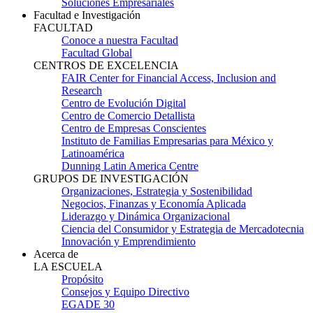
Soluciones Empresariales
Facultad e Investigación
FACULTAD
Conoce a nuestra Facultad
Facultad Global
CENTROS DE EXCELENCIA
FAIR Center for Financial Access, Inclusion and
Research
Centro de Evolución Digital
Centro de Comercio Detallista
Centro de Empresas Conscientes
Instituto de Familias Empresarias para México y
Latinoamérica
Dunning Latin America Centre
GRUPOS DE INVESTIGACIÓN
Organizaciones, Estrategia y Sostenibilidad
Negocios, Finanzas y Economía Aplicada
Liderazgo y Dinámica Organizacional
Ciencia del Consumidor y Estrategia de Mercadotecnia
Innovación y Emprendimiento
Acerca de
LA ESCUELA
Propósito
Consejos y Equipo Directivo
EGADE 30