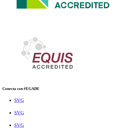
Conecta con #EGADE
SVG
SVG
SVG