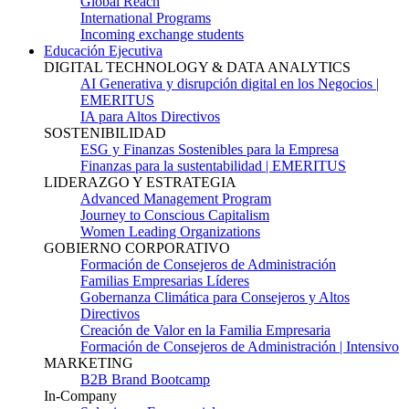
Global Reach
International Programs
Incoming exchange students
Educación Ejecutiva
DIGITAL TECHNOLOGY & DATA ANALYTICS
AI Generativa y disrupción digital en los Negocios |
EMERITUS
IA para Altos Directivos
SOSTENIBILIDAD
ESG y Finanzas Sostenibles para la Empresa
Finanzas para la sustentabilidad | EMERITUS
LIDERAZGO Y ESTRATEGIA
Advanced Management Program
Journey to Conscious Capitalism
Women Leading Organizations
GOBIERNO CORPORATIVO
Formación de Consejeros de Administración
Familias Empresarias Líderes
Gobernanza Climática para Consejeros y Altos
Directivos
Creación de Valor en la Familia Empresaria
Formación de Consejeros de Administración | Intensivo
MARKETING
B2B Brand Bootcamp
In-Company