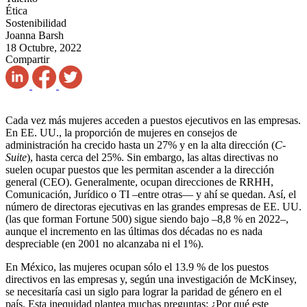
Ética
Sostenibilidad
Joanna Barsh
18 Octubre, 2022
Compartir
Cada vez más mujeres acceden a puestos ejecutivos en las empresas.
En EE. UU., la proporción de mujeres en consejos de
administración ha crecido hasta un 27% y en la alta dirección (
C-
Suite
), hasta cerca del 25%. Sin embargo, las altas directivas no
suelen ocupar puestos que les permitan ascender a la dirección
general (CEO). Generalmente, ocupan direcciones de RRHH,
Comunicación, Jurídico o TI –entre otras— y ahí se quedan. Así, el
número de directoras ejecutivas en las grandes empresas de EE. UU.
(las que forman Fortune 500) sigue siendo bajo –8,8 % en 2022–,
aunque el incremento en las últimas dos décadas no es nada
despreciable (en 2001 no alcanzaba ni el 1%).
En México, las mujeres ocupan sólo el 13.9 % de los puestos
directivos en las empresas y, según una investigación de McKinsey,
se necesitaría casi un siglo para lograr la paridad de género en el
país. Esta inequidad plantea muchas preguntas: ¿Por qué este