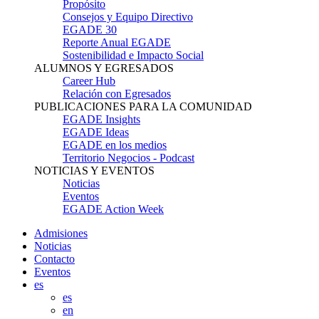
Propósito
Consejos y Equipo Directivo
EGADE 30
Reporte Anual EGADE
Sostenibilidad e Impacto Social
ALUMNOS Y EGRESADOS
Career Hub
Relación con Egresados
PUBLICACIONES PARA LA COMUNIDAD
EGADE Insights
EGADE Ideas
EGADE en los medios
Territorio Negocios - Podcast
NOTICIAS Y EVENTOS
Noticias
Eventos
EGADE Action Week
Admisiones
Noticias
Contacto
Eventos
es
es
en