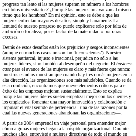
progreso tan lento si las mujeres superan en número a los hombres
en títulos universitarios? ¿Por qué las mujeres no avanzan al mismo
ritmo que los hombres? En mi opinión, esto se debe a que las
mujeres enfrentan mayores desafíos, simple y llanamente. La
lentitud de nuestro progreso no puede explicarse sólo por falta de
ambición o fortaleza, por el factor de la maternidad o por otras
excusas.
Detrás de estos desafíos están los prejuicios y sesgos inconscientes
(aunque en muchos casos no son tan ‘inconscientes’). Nuestro
sistema patriarcal, injusto e irracional, perjudica no sólo a las
mujeres líderes, sino también al desempeño del negocio. El
business
case
para el avance de las mujeres es claro y más fuerte que nunca:
nuestros estudios muestran que cuando hay tres o más mujeres en la
alta dirección, las organizaciones son más saludables. Cuando se da
esta condición, encontramos que nueve elementos críticos para el
éxito de las empresas mejoran sustancialmente. Esto se explica
porque las mujeres líderes suelen empatizar mejor con los clientes y
los empleados, fomentar una mayor innovación y colaboración e
impulsar el vital sentido de pertenencia –una de las razones por la
cual las nuevas generaciones abandonan las organizaciones—.
A partir de 2004 emprendí un viaje personal para entender mejor
cómo algunas mujeres llegan a la cúspide organizacional. Durante
muchos años, entrevisté a mujeres directivas de todo el mundo en