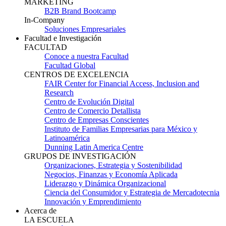
MARKETING
B2B Brand Bootcamp
In-Company
Soluciones Empresariales
Facultad e Investigación
FACULTAD
Conoce a nuestra Facultad
Facultad Global
CENTROS DE EXCELENCIA
FAIR Center for Financial Access, Inclusion and
Research
Centro de Evolución Digital
Centro de Comercio Detallista
Centro de Empresas Conscientes
Instituto de Familias Empresarias para México y
Latinoamérica
Dunning Latin America Centre
GRUPOS DE INVESTIGACIÓN
Organizaciones, Estrategia y Sostenibilidad
Negocios, Finanzas y Economía Aplicada
Liderazgo y Dinámica Organizacional
Ciencia del Consumidor y Estrategia de Mercadotecnia
Innovación y Emprendimiento
Acerca de
LA ESCUELA