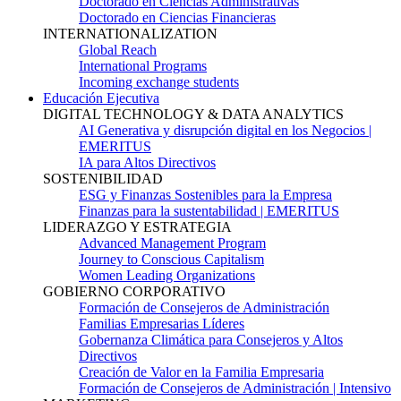
Doctorado en Ciencias Administrativas
Doctorado en Ciencias Financieras
INTERNATIONALIZATION
Global Reach
International Programs
Incoming exchange students
Educación Ejecutiva
DIGITAL TECHNOLOGY & DATA ANALYTICS
AI Generativa y disrupción digital en los Negocios |
EMERITUS
IA para Altos Directivos
SOSTENIBILIDAD
ESG y Finanzas Sostenibles para la Empresa
Finanzas para la sustentabilidad | EMERITUS
LIDERAZGO Y ESTRATEGIA
Advanced Management Program
Journey to Conscious Capitalism
Women Leading Organizations
GOBIERNO CORPORATIVO
Formación de Consejeros de Administración
Familias Empresarias Líderes
Gobernanza Climática para Consejeros y Altos
Directivos
Creación de Valor en la Familia Empresaria
Formación de Consejeros de Administración | Intensivo