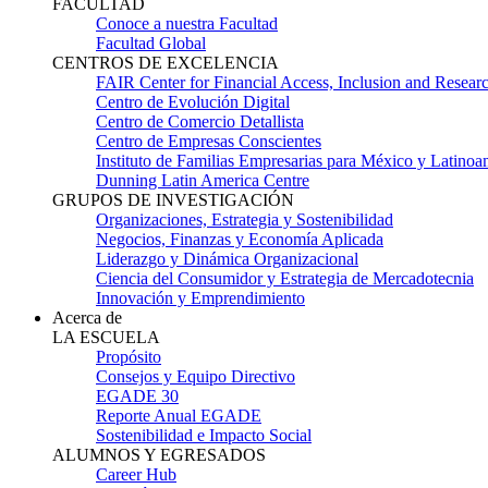
FACULTAD
Conoce a nuestra Facultad
Facultad Global
CENTROS DE EXCELENCIA
FAIR Center for Financial Access, Inclusion and Resear
Centro de Evolución Digital
Centro de Comercio Detallista
Centro de Empresas Conscientes
Instituto de Familias Empresarias para México y Latinoa
Dunning Latin America Centre
GRUPOS DE INVESTIGACIÓN
Organizaciones, Estrategia y Sostenibilidad
Negocios, Finanzas y Economía Aplicada
Liderazgo y Dinámica Organizacional
Ciencia del Consumidor y Estrategia de Mercadotecnia
Innovación y Emprendimiento
Acerca de
LA ESCUELA
Propósito
Consejos y Equipo Directivo
EGADE 30
Reporte Anual EGADE
Sostenibilidad e Impacto Social
ALUMNOS Y EGRESADOS
Career Hub