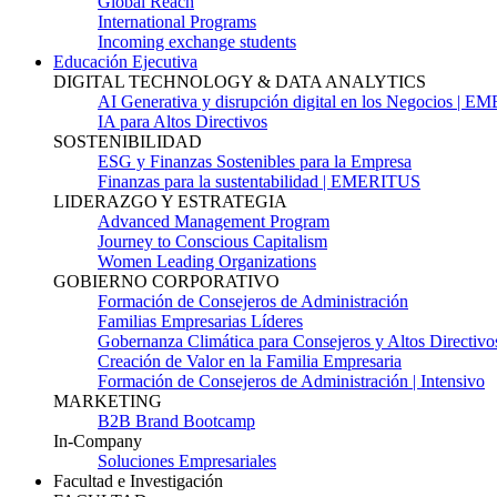
Global Reach
International Programs
Incoming exchange students
Educación Ejecutiva
DIGITAL TECHNOLOGY & DATA ANALYTICS
AI Generativa y disrupción digital en los Negocios | 
IA para Altos Directivos
SOSTENIBILIDAD
ESG y Finanzas Sostenibles para la Empresa
Finanzas para la sustentabilidad | EMERITUS
LIDERAZGO Y ESTRATEGIA
Advanced Management Program
Journey to Conscious Capitalism
Women Leading Organizations
GOBIERNO CORPORATIVO
Formación de Consejeros de Administración
Familias Empresarias Líderes
Gobernanza Climática para Consejeros y Altos Directivo
Creación de Valor en la Familia Empresaria
Formación de Consejeros de Administración | Intensivo
MARKETING
B2B Brand Bootcamp
In-Company
Soluciones Empresariales
Facultad e Investigación