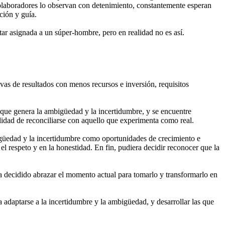
s colaboradores lo observan con detenimiento, constantemente esperan
ción y guía.
star asignada a un súper-hombre, pero en realidad no es así.
as de resultados con menos recursos e inversión, requisitos
d que genera la ambigüedad y la incertidumbre, y se encuentre
ilidad de reconciliarse con aquello que experimenta como real.
mbigüedad y la incertidumbre como oportunidades de crecimiento e
el respeto y en la honestidad. En fin, pudiera decidir reconocer que la
a decidido abrazar el momento actual para tomarlo y transformarlo en
ra adaptarse a la incertidumbre y la ambigüedad, y desarrollar las que