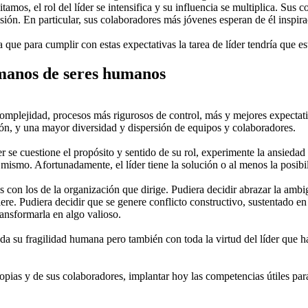
tamos, el rol del líder se intensifica y su influencia se multiplica. Su
isión. En particular, sus colaboradores más jóvenes esperan de él inspira
a que para cumplir con estas expectativas la tarea de líder tendría que e
n manos de seres humanos
plejidad, procesos más rigurosos de control, más y mejores expectativ
ión, y una mayor diversidad y dispersión de equipos y colaboradores.
r se cuestione el propósito y sentido de su rol, experimente la ansieda
 mismo. Afortunadamente, el líder tiene la solución o al menos la posib
res con los de la organización que dirige. Pudiera decidir abrazar la a
re. Pudiera decidir que se genere conflicto constructivo, sustentado en 
ansformarla en algo valioso.
da su fragilidad humana pero también con toda la virtud del líder que h
propias y de sus colaboradores, implantar hoy las competencias útiles pa