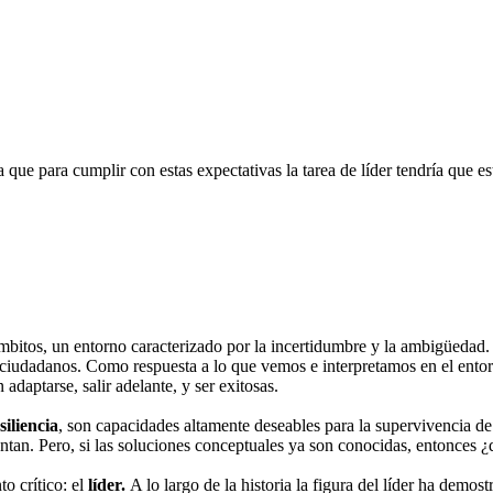
a que para cumplir con estas expectativas la tarea de líder tendría que e
bitos, un entorno caracterizado por la incertidumbre y la ambigüedad. 
ciudadanos. Como respuesta a lo que vemos e interpretamos en el ent
adaptarse, salir adelante, y ser exitosas.
siliencia
, son capacidades altamente deseables para la supervivencia d
rentan. Pero, si las soluciones conceptuales ya son conocidas, entonce
o crítico: el
líder.
A lo largo de la historia la figura del líder ha demos