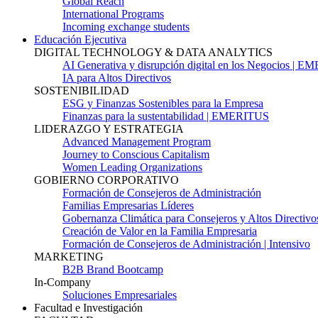
Global Reach
International Programs
Incoming exchange students
Educación Ejecutiva
DIGITAL TECHNOLOGY & DATA ANALYTICS
AI Generativa y disrupción digital en los Negocios | 
IA para Altos Directivos
SOSTENIBILIDAD
ESG y Finanzas Sostenibles para la Empresa
Finanzas para la sustentabilidad | EMERITUS
LIDERAZGO Y ESTRATEGIA
Advanced Management Program
Journey to Conscious Capitalism
Women Leading Organizations
GOBIERNO CORPORATIVO
Formación de Consejeros de Administración
Familias Empresarias Líderes
Gobernanza Climática para Consejeros y Altos Directivo
Creación de Valor en la Familia Empresaria
Formación de Consejeros de Administración | Intensivo
MARKETING
B2B Brand Bootcamp
In-Company
Soluciones Empresariales
Facultad e Investigación