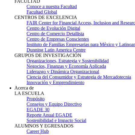
FACULTAD
Conoce a nuestra Facultad
Facultad Global
CENTROS DE EXCELENCIA
FAIR Center for Financial Access, Inclusion and Resear
Centro de Evolución Digital
Centro de Comercio Detallista
Centro de Empresas Conscientes
Instituto de Familias Empresarias para México y Latinoa
Dunning Latin America Centre
GRUPOS DE INVESTIGACIÓN
Organizaciones, Estrategia y Sostenibilidad
Negocios, Finanzas y Economía Aplicada
Liderazgo y Dinámica Organizacional
Ciencia del Consumidor y Estrategia de Mercadotecnia
Innovación y Emprendimiento
Acerca de
LA ESCUELA
Propósito
Consejos y Equipo Directivo
EGADE 30
Reporte Anual EGADE
Sostenibilidad e Impacto Social
ALUMNOS Y EGRESADOS
Career Hub