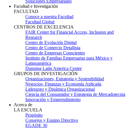
Soluciones Empresariales
Facultad e Investigación
FACULTAD
Conoce a nuestra Facultad
Facultad Global
CENTROS DE EXCELENCIA
FAIR Center for Financial Access, Inclusion and
Research
Centro de Evolución Digital
Centro de Comercio Detallista
Centro de Empresas Conscientes
Instituto de Familias Empresarias para México y
Latinoamérica
Dunning Latin America Centre
GRUPOS DE INVESTIGACIÓN
Organizaciones, Estrategia y Sostenibilidad
Negocios, Finanzas y Economía Aplicada
Liderazgo y Dinámica Organizacional
Ciencia del Consumidor y Estrategia de Mercadotecnia
Innovación y Emprendimiento
Acerca de
LA ESCUELA
Propósito
Consejos y Equipo Directivo
EGADE 30