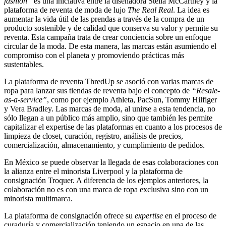
fashion”
es una iniciativa entre la diseñadora Stella McCartney y la
plataforma de reventa de moda de lujo
The Real Real
. La idea es
aumentar la vida útil de las prendas a través de la compra de un
producto sostenible y de calidad que conserva su valor y permite su
reventa. Esta campaña trata de crear conciencia sobre un enfoque
circular de la moda. De esta manera, las marcas están asumiendo el
compromiso con el planeta y promoviendo prácticas más
sustentables.
La plataforma de reventa ThredUp se asoció con varias marcas de
ropa para lanzar sus tiendas de reventa bajo el concepto de
“Resale-
as-a-service”
, como por ejemplo Athleta, PacSun, Tommy Hilfiger
y Vera Bradley. Las marcas de moda, al unirse a esta tendencia, no
sólo llegan a un público más amplio, sino que también les permite
capitalizar el expertise de las plataformas en cuanto a los procesos de
limpieza de closet, curación, registro, análisis de precios,
comercialización, almacenamiento, y cumplimiento de pedidos.
En México se puede observar la llegada de esas colaboraciones con
la alianza entre el minorista Liverpool y la plataforma de
consignación Troquer. A diferencia de los ejemplos anteriores, la
colaboración no es con una marca de ropa exclusiva sino con un
minorista multimarca.
La plataforma de consignación ofrece su
expertise
en el proceso de
curaduría y comercialización teniendo un espacio en una de las