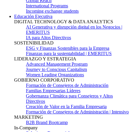
Global Reach
International Programs
Incoming exchange students
Educación Ejecutiva
DIGITAL TECHNOLOGY & DATA ANALYTICS
AI Generativa y disrupción digital en los Negocios |
EMERITUS
IA para Altos Directivos
SOSTENIBILIDAD
ESG y Finanzas Sostenibles para la Empresa
Finanzas para la sustentabilidad | EMERITUS
LIDERAZGO Y ESTRATEGIA
Advanced Management Program
Journey to Conscious Capitalism
Women Leading Organizations
GOBIERNO CORPORATIVO
Formación de Consejeros de Administración
Familias Empresarias Líderes
Gobernanza Climática para Consejeros y Altos
Directivos
Creación de Valor en la Familia Empresaria
Formación de Consejeros de Administración | Intensivo
MARKETING
B2B Brand Bootcamp
In-Company