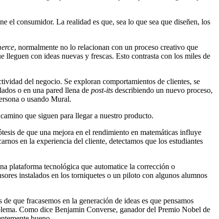
ene el consumidor. La realidad es que, sea lo que sea que diseñen, los
erce
, normalmente no lo relacionan con un proceso creativo que
e lleguen con ideas nuevas y frescas. Esto contrasta con los miles de
ctividad del negocio. Se exploran comportamientos de clientes, se
clados o en una pared llena de
post-its
describiendo un nuevo proceso,
 persona o usando Mural.
l camino que siguen para llegar a nuestro producto.
pótesis de que una mejora en el rendimiento en matemáticas influye
arnos en la experiencia del cliente, detectamos que los estudiantes
una plataforma tecnológica que automatice la corrección o
sores instalados en los torniquetes o un piloto con algunos alumnos
es de que fracasemos en la generación de ideas es que pensamos
 problema. Como dice Benjamin Converse, ganador del Premio Nobel de
ientemente bueno.