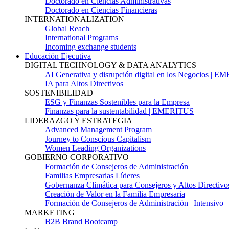
Doctorado en Ciencias Administrativas
Doctorado en Ciencias Financieras
INTERNATIONALIZATION
Global Reach
International Programs
Incoming exchange students
Educación Ejecutiva
DIGITAL TECHNOLOGY & DATA ANALYTICS
AI Generativa y disrupción digital en los Negocios | 
IA para Altos Directivos
SOSTENIBILIDAD
ESG y Finanzas Sostenibles para la Empresa
Finanzas para la sustentabilidad | EMERITUS
LIDERAZGO Y ESTRATEGIA
Advanced Management Program
Journey to Conscious Capitalism
Women Leading Organizations
GOBIERNO CORPORATIVO
Formación de Consejeros de Administración
Familias Empresarias Líderes
Gobernanza Climática para Consejeros y Altos Directivo
Creación de Valor en la Familia Empresaria
Formación de Consejeros de Administración | Intensivo
MARKETING
B2B Brand Bootcamp