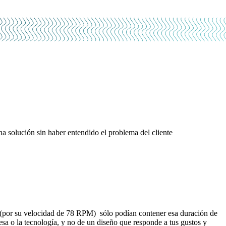
a solución sin haber entendido el problema del cliente
(por su velocidad de 78 RPM) sólo podían contener esa duración de
sa o la tecnología, y no de un diseño que responde a tus gustos y