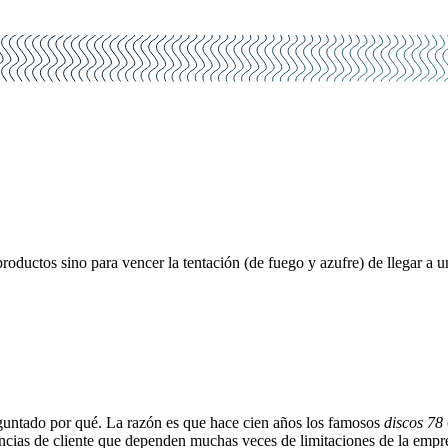
uctos sino para vencer la tentación (de fuego y azufre) de llegar a un
guntado por qué. La razón es que hace cien años los famosos
discos 78
ncias de cliente que dependen muchas veces de limitaciones de la empre