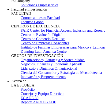
In-Company
Soluciones Empresariales
Facultad e Investigación
FACULTAD
Conoce a nuestra Facultad
Facultad Global
CENTROS DE EXCELENCIA
FAIR Center for Financial Access, Inclusion and Resear
Centro de Evolución Digital
Centro de Comercio Detallista
Centro de Empresas Conscientes
Instituto de Familias Empresarias para México y Latinoa
Dunning Latin America Centre
GRUPOS DE INVESTIGACIÓN
Organizaciones, Estrategia y Sostenibilidad
Negocios, Finanzas y Economía Aplicada
Liderazgo y Dinámica Organizacional
Ciencia del Consumidor y Estrategia de Mercadotecnia
Innovación y Emprendimiento
Acerca de
LA ESCUELA
Propósito
Consejos y Equipo Directivo
EGADE 30
Reporte Anual EGADE