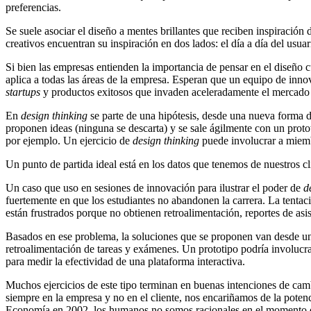
preferencias.
Se suele asociar el diseño a mentes brillantes que reciben inspiración 
creativos encuentran su inspiración en dos lados: el día a día del usua
Si bien las empresas entienden la importancia de pensar en el diseño 
aplica a todas las áreas de la empresa. Esperan que un equipo de innov
startups
y productos exitosos que invaden aceleradamente el mercad
En
design thinking
se parte de una hipótesis, desde una nueva forma d
proponen ideas (ninguna se descarta) y se sale ágilmente con un proto
por ejemplo. Un ejercicio de
design thinking
puede involucrar a miemb
Un punto de partida ideal está en los datos que tenemos de nuestros 
Un caso que uso en sesiones de innovación para ilustrar el poder de
d
fuertemente en que los estudiantes no abandonen la carrera. La tentaci
están frustrados porque no obtienen retroalimentación, reportes de asis
Basados en ese problema, la soluciones que se proponen van desde 
retroalimentación de tareas y exámenes. Un prototipo podría involucr
para medir la efectividad de una plataforma interactiva.
Muchos ejercicios de este tipo terminan en buenas intenciones de ca
siempre en la empresa y no en el cliente, nos encariñamos de la pote
Economía en 2002, los humanos no somos racionales en el momento de 