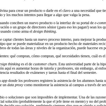
divina para crear un producto o darle en el clavo a una necesidad que ti
rio y los muchos intentos para llegar a algo que valga la pena.
cuando conciben un nuevo producto o la interfaz de su portal de
e-comm
ación o un grupo de directores sénior (¡para eso les pagan!) sean los qu
o usando como arma el
design thinking
.
e captar clientes hasta un nuevo proceso interno, para mejorar la produ
tipo que se puede materializar en un producto hecho de materiales reci
ros de todas las áreas y niveles de la organización, puede hacerse en
clientes: qué compran, cómo compran, qué necesidades tienen, cuál es e
esign thinking
es el de
customer churn
. Esta universidad parte de la hi
ón aquí es aumentar horas de tutoría y profesores, sin embargo, al enfoc
tencia resultados de exámenes y tareas hasta el final del semestre.
un
app
donde los profesores registren la asistencia de los alumnos hasta 
ar un
data proxy
como monitorear la asistencia al campus a través de sen
mbio o soluciones que son imposibles de implementar. Una de las razon
ncial solución (probablemente la que el jefe tiene en mente) y no del
decidir una solución, prefiriendo siempre algo que es rápido y sufic