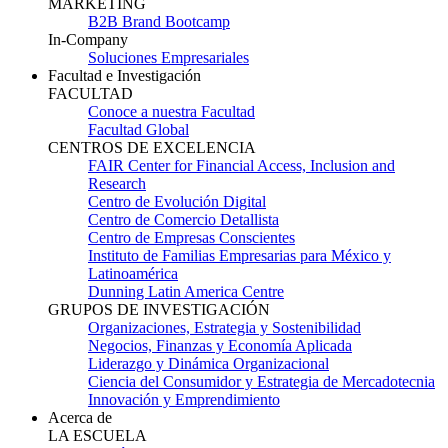
MARKETING
B2B Brand Bootcamp
In-Company
Soluciones Empresariales
Facultad e Investigación
FACULTAD
Conoce a nuestra Facultad
Facultad Global
CENTROS DE EXCELENCIA
FAIR Center for Financial Access, Inclusion and
Research
Centro de Evolución Digital
Centro de Comercio Detallista
Centro de Empresas Conscientes
Instituto de Familias Empresarias para México y
Latinoamérica
Dunning Latin America Centre
GRUPOS DE INVESTIGACIÓN
Organizaciones, Estrategia y Sostenibilidad
Negocios, Finanzas y Economía Aplicada
Liderazgo y Dinámica Organizacional
Ciencia del Consumidor y Estrategia de Mercadotecnia
Innovación y Emprendimiento
Acerca de
LA ESCUELA