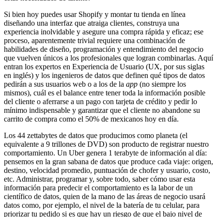
Si bien hoy puedes usar Shopify y montar tu tienda en línea
diseñando una interfaz que atraiga clientes, construya una
experiencia inolvidable y asegure una compra rápida y eficaz; ese
proceso, aparentemente trivial requiere una combinación de
habilidades de diseño, programación y entendimiento del negocio
que vuelven únicos a los profesionales que logran combinarlas. Aquí
entran los expertos en Experiencia de Usuario (UX, por sus siglas
en inglés) y los ingenieros de datos que definen qué tipos de datos
pedirán a sus usuarios web o a los de la
app
(no siempre los
mismos), cuál es el balance entre tener toda la información posible
del cliente o aferrarse a un pago con tarjeta de crédito y pedir lo
mínimo indispensable y garantizar que el cliente no abandone su
carrito de compra como el 50% de mexicanos hoy en día.
Los 44 zettabytes de datos que producimos como planeta (el
equivalente a 9 trillones de DVD) son producto de registrar nuestro
comportamiento. Un Uber genera 1 terabyte de información al día:
pensemos en la gran sabana de datos que produce cada viaje: origen,
destino, velocidad promedio, puntuación de chofer y usuario, costo,
etc. Administrar, programar y, sobre todo, saber cómo usar esta
información para predecir el comportamiento es la labor de un
científico de datos,
quien de la mano de las áreas de negocio usará
datos como, por ejemplo, el nivel de la batería de tu celular, para
priorizar tu pedido si es que hay un riesgo de que el bajo nivel de