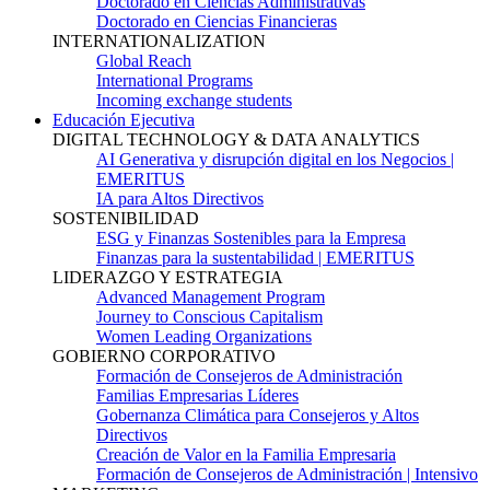
Doctorado en Ciencias Administrativas
Doctorado en Ciencias Financieras
INTERNATIONALIZATION
Global Reach
International Programs
Incoming exchange students
Educación Ejecutiva
DIGITAL TECHNOLOGY & DATA ANALYTICS
AI Generativa y disrupción digital en los Negocios |
EMERITUS
IA para Altos Directivos
SOSTENIBILIDAD
ESG y Finanzas Sostenibles para la Empresa
Finanzas para la sustentabilidad | EMERITUS
LIDERAZGO Y ESTRATEGIA
Advanced Management Program
Journey to Conscious Capitalism
Women Leading Organizations
GOBIERNO CORPORATIVO
Formación de Consejeros de Administración
Familias Empresarias Líderes
Gobernanza Climática para Consejeros y Altos
Directivos
Creación de Valor en la Familia Empresaria
Formación de Consejeros de Administración | Intensivo