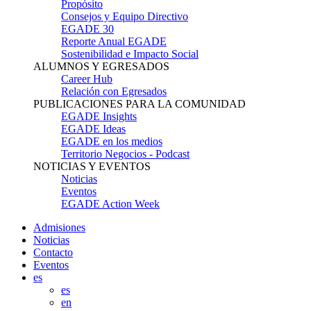
Propósito
Consejos y Equipo Directivo
EGADE 30
Reporte Anual EGADE
Sostenibilidad e Impacto Social
ALUMNOS Y EGRESADOS
Career Hub
Relación con Egresados
PUBLICACIONES PARA LA COMUNIDAD
EGADE Insights
EGADE Ideas
EGADE en los medios
Territorio Negocios - Podcast
NOTICIAS Y EVENTOS
Noticias
Eventos
EGADE Action Week
Admisiones
Noticias
Contacto
Eventos
es
es
en