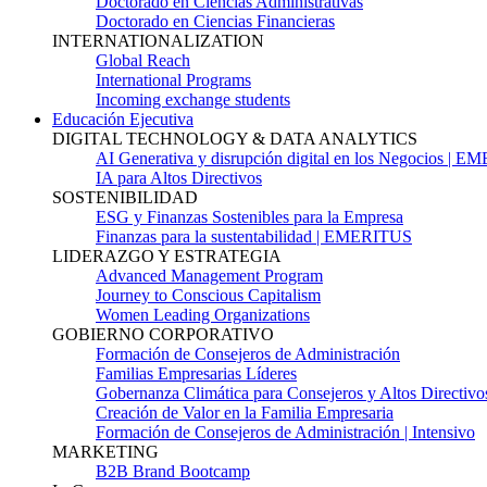
Doctorado en Ciencias Administrativas
Doctorado en Ciencias Financieras
INTERNATIONALIZATION
Global Reach
International Programs
Incoming exchange students
Educación Ejecutiva
DIGITAL TECHNOLOGY & DATA ANALYTICS
AI Generativa y disrupción digital en los Negocios | 
IA para Altos Directivos
SOSTENIBILIDAD
ESG y Finanzas Sostenibles para la Empresa
Finanzas para la sustentabilidad | EMERITUS
LIDERAZGO Y ESTRATEGIA
Advanced Management Program
Journey to Conscious Capitalism
Women Leading Organizations
GOBIERNO CORPORATIVO
Formación de Consejeros de Administración
Familias Empresarias Líderes
Gobernanza Climática para Consejeros y Altos Directivo
Creación de Valor en la Familia Empresaria
Formación de Consejeros de Administración | Intensivo
MARKETING
B2B Brand Bootcamp