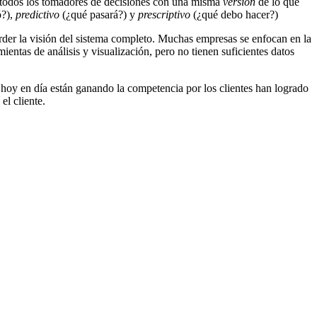
 a todos los tomadores de decisiones con una misma
versión
de lo que
ó?),
predictivo
(¿qué pasará?) y
prescriptivo
(¿qué debo hacer?)
rder la visión del sistema completo. Muchas empresas se enfocan en la
entas de análisis y visualización, pero no tienen suficientes datos
hoy en día están ganando la competencia por los clientes han logrado
el cliente.