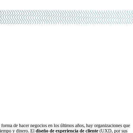
la forma de hacer negocios en los últimos años, hay organizaciones que
tiempo y dinero. El
diseño de experiencia de cliente
(UXD, por sus