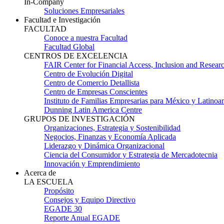
In-Company
Soluciones Empresariales
Facultad e Investigación
FACULTAD
Conoce a nuestra Facultad
Facultad Global
CENTROS DE EXCELENCIA
FAIR Center for Financial Access, Inclusion and Resear
Centro de Evolución Digital
Centro de Comercio Detallista
Centro de Empresas Conscientes
Instituto de Familias Empresarias para México y Latinoa
Dunning Latin America Centre
GRUPOS DE INVESTIGACIÓN
Organizaciones, Estrategia y Sostenibilidad
Negocios, Finanzas y Economía Aplicada
Liderazgo y Dinámica Organizacional
Ciencia del Consumidor y Estrategia de Mercadotecnia
Innovación y Emprendimiento
Acerca de
LA ESCUELA
Propósito
Consejos y Equipo Directivo
EGADE 30
Reporte Anual EGADE