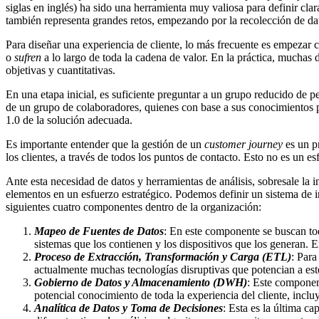
siglas en inglés) ha sido una herramienta muy valiosa para definir cla
también representa grandes retos, empezando por la recolección de dat
Para diseñar una experiencia de cliente, lo más frecuente es empezar co
o
sufren
a lo largo de toda la cadena de valor. En la práctica, muchas
objetivas y cuantitativas.
En una etapa inicial, es suficiente preguntar a un grupo reducido de 
de un grupo de colaboradores, quienes con base a sus conocimientos p
1.0 de la solución adecuada.
Es importante entender que la gestión de un
customer journey
es un pr
los clientes, a través de todos los puntos de contacto. Esto no es un 
Ante esta necesidad de datos y herramientas de análisis, sobresale la i
elementos en un esfuerzo estratégico. Podemos definir un sistema de i
siguientes cuatro componentes dentro de la organización:
Mapeo de Fuentes de Datos
: En este componente se buscan toda
sistemas que los contienen y los dispositivos que los generan. 
Proceso de Extracción, Transformación y Carga (ETL)
: Para
actualmente muchas tecnologías disruptivas que potencian a este 
Gobierno de Datos y Almacenamiento (DWH)
: Este componen
potencial conocimiento de toda la experiencia del cliente, inclu
Analítica de Datos y Toma de Decisiones
: Esta es la última ca