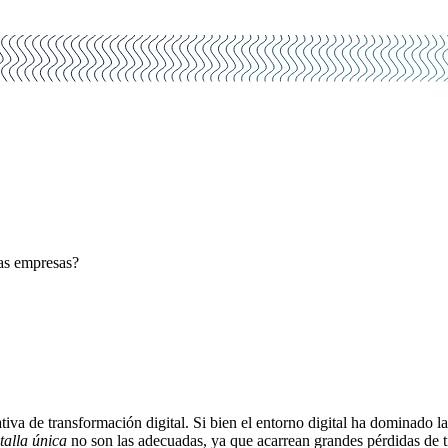
las empresas?
tiva de transformación digital. Si bien el entorno digital ha dominado 
talla única
no son las adecuadas, ya que acarrean grandes pérdidas de 