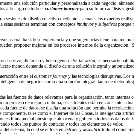
ramente una solución particular y personalizada a cada negocio, alinean
os a lo largo de todo el
customer journey
para su futuro análisis y gest
n sesiones de diseño colectivo mediante las cuales los expertos realizan 
 de estas sesiones terminan con conceptos
intuitivos
y
subjetivos
porque no
personas cuál ha sido su experiencia y qué sugerencias tiene para mejor
ueden proponer mejoras en los procesos internos de la organización. S
oceso vivo, dinámico y heterogéneo. Por tal razón, es necesario habilit
esfuerzo menor, demanda el diseño de una solución integral y automatiza
nteracción entre el
customer journey
y las tecnologías disruptivas. Los 
nteligencia de negocios como una solución integral, tanto de metodolog
s las fuentes de datos relevantes para la organización, tanto internas c
En un proceso de mejora continua, estas fuentes están en constante actua
 cada fuente de datos, se diseña una solución que permita la recolecció
componente, tales como el Internet de las Cosas, la inteligencia artific
te es fundamental puesto que almacena y gobierna todos los datos de la
yendo todos los puntos de contacto y todos los elementos de valor.
pa del sistema, la cual se enfoca en
extraer
y
descubrir
todo el conocimie