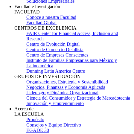
Soluciones Empresariales
Facultad e Investigación
FACULTAD
Conoce a nuestra Facultad
Facultad Global
CENTROS DE EXCELENCIA
FAIR Center for Financial Access, Inclusion and
Research
Centro de Evolución Digital
Centro de Comercio Detallista
Centro de Empresas Conscientes
Instituto de Familias Empresarias para México y
Latinoamérica
Dunning Latin America Centre
GRUPOS DE INVESTIGACIÓN
Organizaciones, Estrategia y Sostenibilidad
Negocios, Finanzas y Economía Aplicada
Liderazgo y Dinámica Organizacional
Ciencia del Consumidor y Estrategia de Mercadotecnia
Innovación y Emprendimiento
Acerca de
LA ESCUELA
Propósito
Consejos y Equipo Directivo
EGADE 30