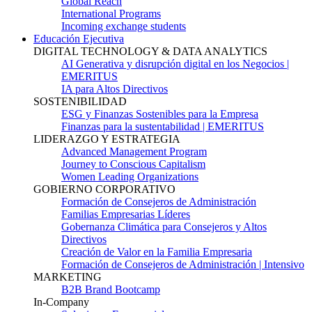
Global Reach
International Programs
Incoming exchange students
Educación Ejecutiva
DIGITAL TECHNOLOGY & DATA ANALYTICS
AI Generativa y disrupción digital en los Negocios |
EMERITUS
IA para Altos Directivos
SOSTENIBILIDAD
ESG y Finanzas Sostenibles para la Empresa
Finanzas para la sustentabilidad | EMERITUS
LIDERAZGO Y ESTRATEGIA
Advanced Management Program
Journey to Conscious Capitalism
Women Leading Organizations
GOBIERNO CORPORATIVO
Formación de Consejeros de Administración
Familias Empresarias Líderes
Gobernanza Climática para Consejeros y Altos
Directivos
Creación de Valor en la Familia Empresaria
Formación de Consejeros de Administración | Intensivo
MARKETING
B2B Brand Bootcamp
In-Company