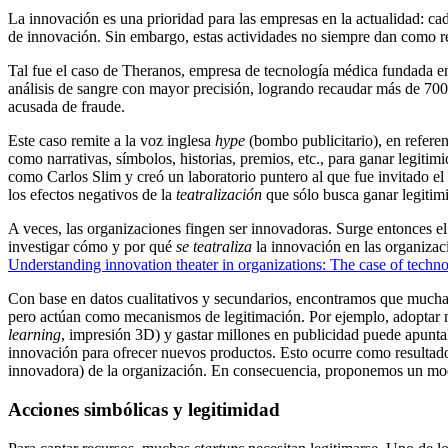
La innovación es
una prioridad
para las empresas
en la actualidad
:
ca
de innovación. Sin embargo, estas actividades no siempre dan
como re
Tal fue el caso de Theranos,
empresa de tecnología
médica
fundada en
análisis de sangre con mayor precisión
, logrando recaudar más de
700 
acusada
de fraude.
Este caso
remite a
la voz inglesa
hype
(bombo publicitario)
,
en referen
como narrativas, símbolos, historias, premios, etc., para ganar legi
como Carlos Slim y creó un laboratorio
pun
tero
al que fue invitado
el
los efectos negativos de la
teatralización
que sólo busca
ganar
legitim
A
veces, las organizaciones
fingen
ser innovadoras.
Surge
entonces
e
investigar cómo y por qué
se teatraliza
la
innovación
en las organizac
Understanding innovation theater in organizations: The case of techn
Con base en datos cualitativos y secundarios, encontramos que
mucha
pero actúan como mecanismos de legitimación. Por ejemplo, adoptar 
learning
, impresión 3D) y gastar millones en publicidad puede
apuntal
innovación para ofrecer nuevos
productos.
E
sto ocurre como resultado
innovadora) de la organización. En consecuencia, proponemos un model
Accion
es simbólicas y legitimidad