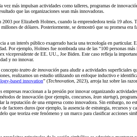
da vez más impulsan
actividades como talleres, programas de innovació
sultado que las organizaciones sean más innovadoras.
 2003 por Elizabeth Holmes
, cuando la
emprendedora
tení
a
19 años. 
millones de dólares. Posteriormente
,
se demostró que
su
promesa
era f
cia a
un
interés público exagerado hacia una tecnología en particular. E
timidad. Por ejemplo, Holmes fue nombrada una de las “100 personas más
 ex vicepresidente
de EE. UU.,
Joe Biden. Este caso refleja la i
mportanc
idad y no innovar.
l concepto
teatro de innovación
para aludir a
actividades superficiales 
iones
, realizamos un estudio utilizando un enfoque inductivo
e identifi
ology-based innovation
” (
Technovation
, 2023),
arroja luz sobre las razo
s empresas
reaccionan
a la presión p
or
innovar
organizando
actividade
métodos de innovación (por ejemplo, concursos,
lean startup
), program
ar l
a reputación de una empresa
como
innovadora. Sin embargo, no est
 de factores duros (por ejemplo, la ausencia de e
strategia, recursos y c
o que teoriza este fenómeno y un marco para clasificar acciones simbó