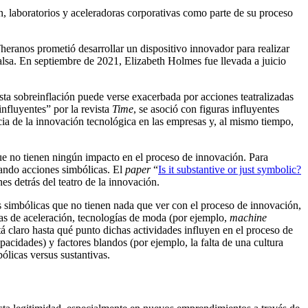
n, laboratorios
y
aceleradoras corporativas como parte de su proceso
Theranos
prometió desarrollar
un dispositivo innovador para realizar
als
a
. En septiembre de 2021, Elizabeth Holmes
fue llevada a
juicio
sta sobreinflación puede verse exacerbada por acciones teatr
ali
zadas
 influyentes”
por
la revista
T
ime
, se asoció con figuras influyentes
ia de la innovación tecnológica en las empresas y, al mismo tiempo,
que no tienen ningún impacto en el proceso de innovación. Para
cando
acciones
simbólicas. El
paper
“
Is it substantive or just symbolic?
nes detrás del teatro de la innovación.
s simbólicas que no tienen
nada que ver
con
el proceso de innovación
,
as de aceleración, tecnologías de moda (por ejemplo,
machine
á claro hasta qué punto dichas actividades influyen en el proceso de
apacidades) y factores blandos (por ejemplo, la falta de una cultura
licas versus sustantivas.