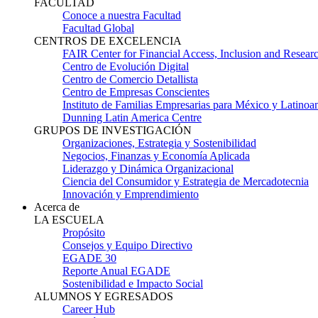
FACULTAD
Conoce a nuestra Facultad
Facultad Global
CENTROS DE EXCELENCIA
FAIR Center for Financial Access, Inclusion and Resear
Centro de Evolución Digital
Centro de Comercio Detallista
Centro de Empresas Conscientes
Instituto de Familias Empresarias para México y Latinoa
Dunning Latin America Centre
GRUPOS DE INVESTIGACIÓN
Organizaciones, Estrategia y Sostenibilidad
Negocios, Finanzas y Economía Aplicada
Liderazgo y Dinámica Organizacional
Ciencia del Consumidor y Estrategia de Mercadotecnia
Innovación y Emprendimiento
Acerca de
LA ESCUELA
Propósito
Consejos y Equipo Directivo
EGADE 30
Reporte Anual EGADE
Sostenibilidad e Impacto Social
ALUMNOS Y EGRESADOS
Career Hub