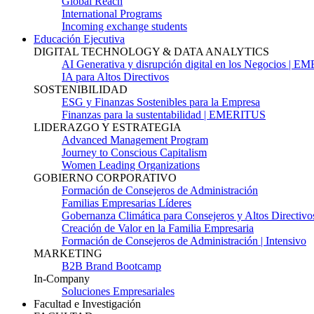
Global Reach
International Programs
Incoming exchange students
Educación Ejecutiva
DIGITAL TECHNOLOGY & DATA ANALYTICS
AI Generativa y disrupción digital en los Negocios | 
IA para Altos Directivos
SOSTENIBILIDAD
ESG y Finanzas Sostenibles para la Empresa
Finanzas para la sustentabilidad | EMERITUS
LIDERAZGO Y ESTRATEGIA
Advanced Management Program
Journey to Conscious Capitalism
Women Leading Organizations
GOBIERNO CORPORATIVO
Formación de Consejeros de Administración
Familias Empresarias Líderes
Gobernanza Climática para Consejeros y Altos Directivo
Creación de Valor en la Familia Empresaria
Formación de Consejeros de Administración | Intensivo
MARKETING
B2B Brand Bootcamp
In-Company
Soluciones Empresariales
Facultad e Investigación