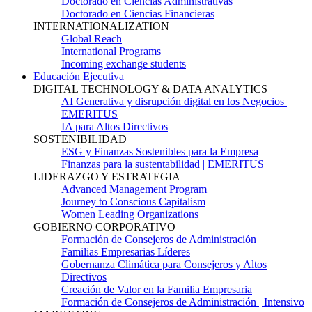
Doctorado en Ciencias Administrativas
Doctorado en Ciencias Financieras
INTERNATIONALIZATION
Global Reach
International Programs
Incoming exchange students
Educación Ejecutiva
DIGITAL TECHNOLOGY & DATA ANALYTICS
AI Generativa y disrupción digital en los Negocios |
EMERITUS
IA para Altos Directivos
SOSTENIBILIDAD
ESG y Finanzas Sostenibles para la Empresa
Finanzas para la sustentabilidad | EMERITUS
LIDERAZGO Y ESTRATEGIA
Advanced Management Program
Journey to Conscious Capitalism
Women Leading Organizations
GOBIERNO CORPORATIVO
Formación de Consejeros de Administración
Familias Empresarias Líderes
Gobernanza Climática para Consejeros y Altos
Directivos
Creación de Valor en la Familia Empresaria
Formación de Consejeros de Administración | Intensivo