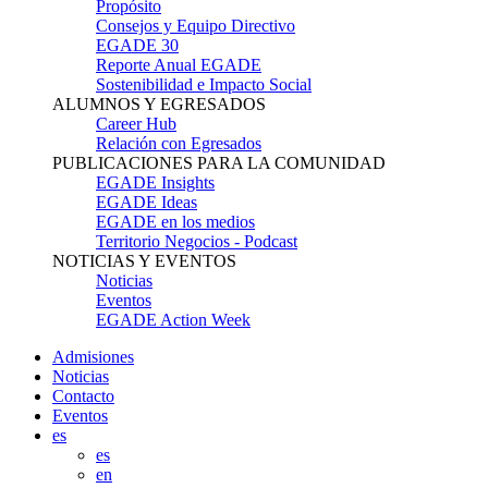
Propósito
Consejos y Equipo Directivo
EGADE 30
Reporte Anual EGADE
Sostenibilidad e Impacto Social
ALUMNOS Y EGRESADOS
Career Hub
Relación con Egresados
PUBLICACIONES PARA LA COMUNIDAD
EGADE Insights
EGADE Ideas
EGADE en los medios
Territorio Negocios - Podcast
NOTICIAS Y EVENTOS
Noticias
Eventos
EGADE Action Week
Admisiones
Noticias
Contacto
Eventos
es
es
en