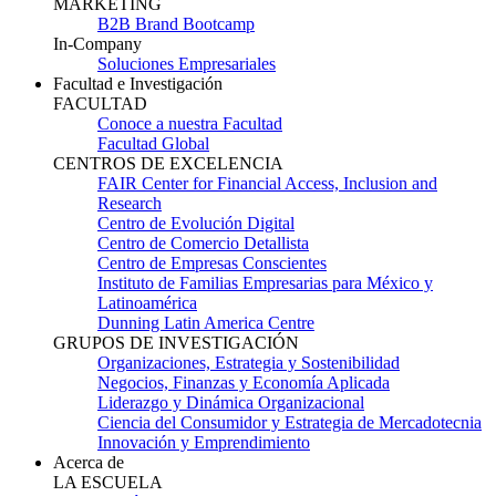
MARKETING
B2B Brand Bootcamp
In-Company
Soluciones Empresariales
Facultad e Investigación
FACULTAD
Conoce a nuestra Facultad
Facultad Global
CENTROS DE EXCELENCIA
FAIR Center for Financial Access, Inclusion and
Research
Centro de Evolución Digital
Centro de Comercio Detallista
Centro de Empresas Conscientes
Instituto de Familias Empresarias para México y
Latinoamérica
Dunning Latin America Centre
GRUPOS DE INVESTIGACIÓN
Organizaciones, Estrategia y Sostenibilidad
Negocios, Finanzas y Economía Aplicada
Liderazgo y Dinámica Organizacional
Ciencia del Consumidor y Estrategia de Mercadotecnia
Innovación y Emprendimiento
Acerca de
LA ESCUELA