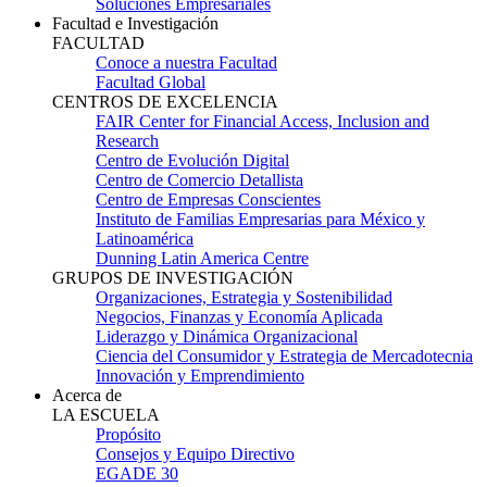
Soluciones Empresariales
Facultad e Investigación
FACULTAD
Conoce a nuestra Facultad
Facultad Global
CENTROS DE EXCELENCIA
FAIR Center for Financial Access, Inclusion and
Research
Centro de Evolución Digital
Centro de Comercio Detallista
Centro de Empresas Conscientes
Instituto de Familias Empresarias para México y
Latinoamérica
Dunning Latin America Centre
GRUPOS DE INVESTIGACIÓN
Organizaciones, Estrategia y Sostenibilidad
Negocios, Finanzas y Economía Aplicada
Liderazgo y Dinámica Organizacional
Ciencia del Consumidor y Estrategia de Mercadotecnia
Innovación y Emprendimiento
Acerca de
LA ESCUELA
Propósito
Consejos y Equipo Directivo
EGADE 30